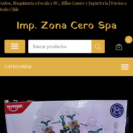
Autos, Maquinaria a Escala y RC, Sillas Gamer y Juguetería | Envíos a
todo Chile
Imp. Zona Cero Spa
0
CATEGORÍAS