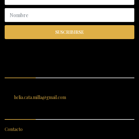
SUSCRIBIRSE
ENCUÉNTRANOS
SANTIAGO 620, , Vallenar, Atacama, Chile
helia.cata.milla@gmail.com
SERVICIO AL CLIENTE
Contacto
CATEGORÍAS DESTACADAS