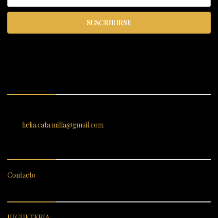
SUSCRIBIRSE
ENCUÉNTRANOS
SANTIAGO 620, , Vallenar, Atacama, Chile
helia.cata.milla@gmail.com
SERVICIO AL CLIENTE
Contacto
CATEGORÍAS DESTACADAS
JUGUETERIA