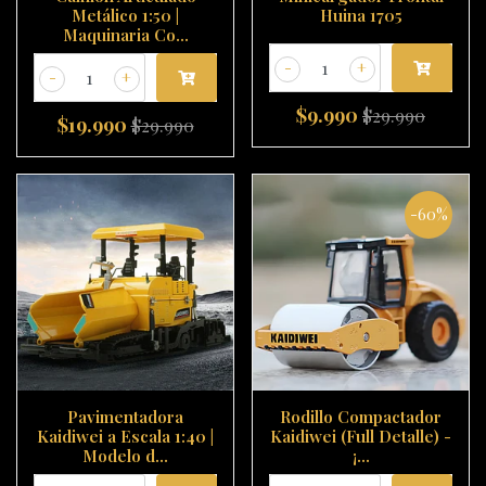
Metálico 1:50 |
Huina 1705
Maquinaria Co...
-
+
-
+
$9.990
$29.990
$19.990
$29.990
-60%
Pavimentadora
Rodillo Compactador
Kaidiwei a Escala 1:40 |
Kaidiwei (Full Detalle) -
Modelo d...
¡...