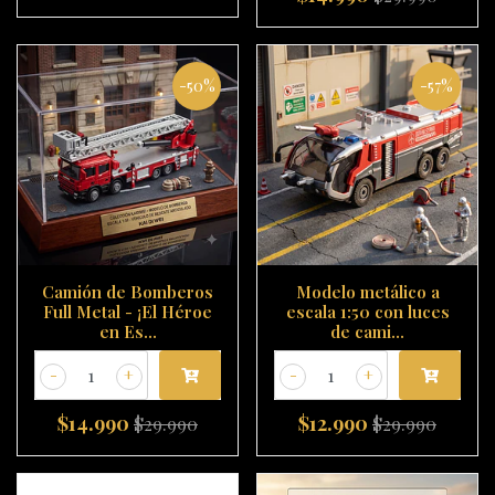
-50%
-57%
Camión de Bomberos
Modelo metálico a
Full Metal - ¡El Héroe
escala 1:50 con luces
en Es...
de cami...
-
+
-
+
$14.990
$12.990
$29.990
$29.990