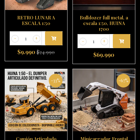
RETRO LUNAR A
Bulldozer full metal, a
ESCALA 1:50
escala 1:50, HUINA
1700
-
+
-
+
$9.990
$24.990
$69.990
-33%
-67%
Camión Articulado
Minicargador Frontal