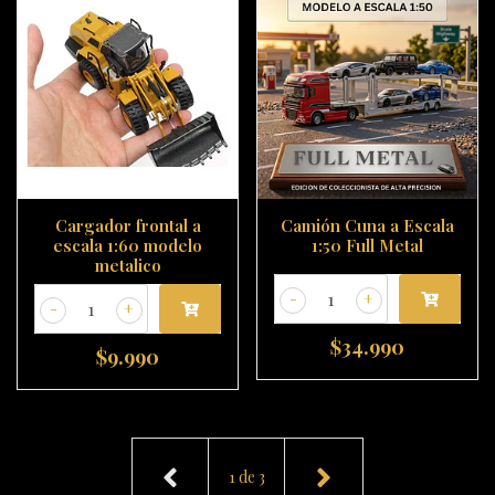
Cargador frontal a
Camión Cuna a Escala
escala 1:60 modelo
1:50 Full Metal
metalico
-
+
-
+
$34.990
$9.990
1
de
3