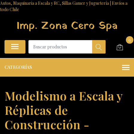
Autos, Maquinaria a Escala y RC, Sillas Gamer y Juguetería | Envíos a
todo Chile
Imp. Zona Cero Spa
0
CATEGORÍAS
Modelismo a Escala y
Réplicas de
Construcción -