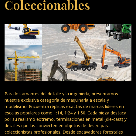
Coleccionables
Para los amantes del detalle y la ingeniería, presentamos
nuestra exclusiva categoría de maquinaria a escala y
modelismo. Encuentra réplicas exactas de marcas líderes en
escalas populares como 1:14, 1:24 y 1:50. Cada pieza destaca
por su realismo extremo, terminaciones en metal (die-cast) y
detalles que las convierten en objetos de deseo para
coleccionistas profesionales. Desde excavadoras forestales