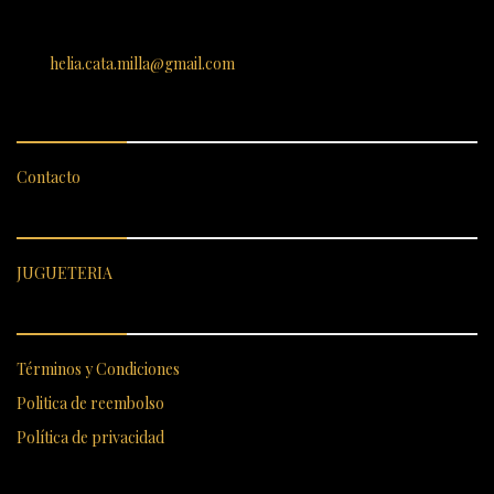
SANTIAGO 620, , Vallenar, Atacama, Chile
helia.cata.milla@gmail.com
SERVICIO AL CLIENTE
Contacto
CATEGORÍAS DESTACADAS
JUGUETERIA
ENLACES RÁPIDOS
Términos y Condiciones
Politica de reembolso
Política de privacidad