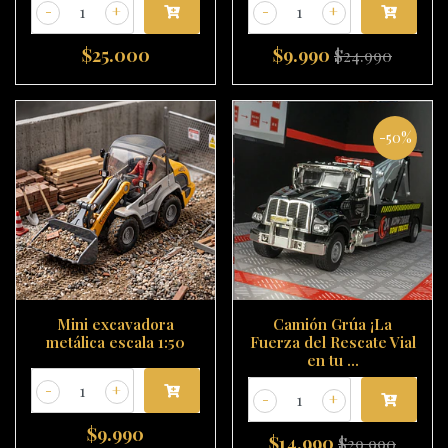
-
+
-
+
$25.000
$9.990
$24.990
-50%
Mini excavadora
Camión Grúa ¡La
metálica escala 1:50
Fuerza del Rescate Vial
en tu ...
-
+
-
+
$9.990
$14.990
$29.990