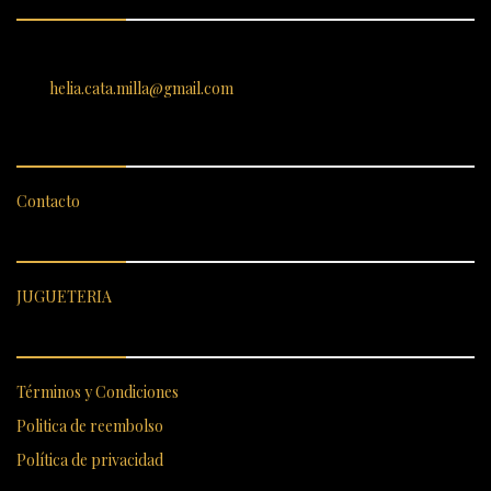
SANTIAGO 620, , Vallenar, Atacama, Chile
helia.cata.milla@gmail.com
SERVICIO AL CLIENTE
Contacto
CATEGORÍAS DESTACADAS
JUGUETERIA
ENLACES RÁPIDOS
Términos y Condiciones
Politica de reembolso
Política de privacidad