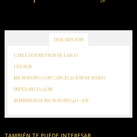
DESCRIPCIÓN
CABLE DOS METROS DE LARGO
LUZ RGB
MICROFONO CON CANCELACION DE RUIDO
IMPEDANCIA:32OM
SENSIBILIDAD MICROFONO:42+-3DB
TAMBIÉN TE PUEDE INTERESAR