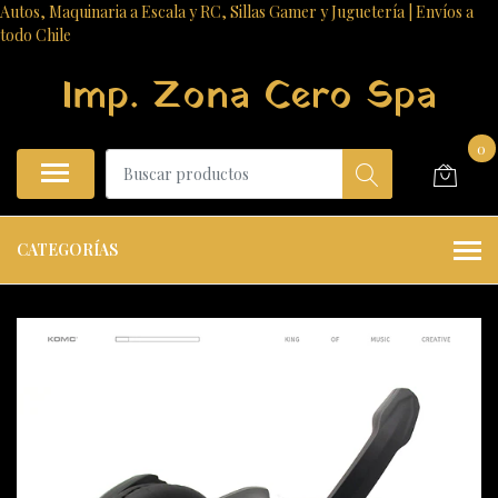
Autos, Maquinaria a Escala y RC, Sillas Gamer y Juguetería | Envíos a
todo Chile
Imp. Zona Cero Spa
0
CATEGORÍAS