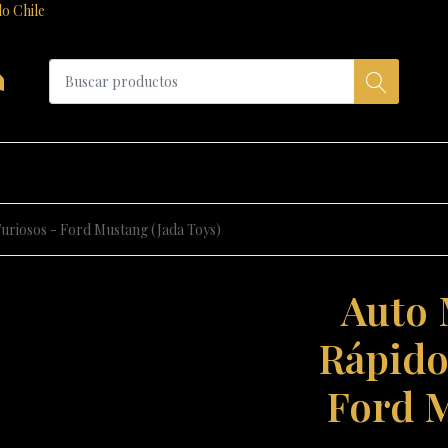
do Chile
a
 Furiosos - Ford Mustang (Jada Toys)
Auto 
Rápido
Ford M