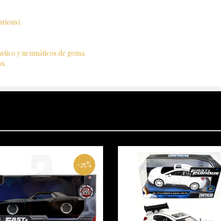
rious).
ástico y neumáticos de goma.
os.
-25%