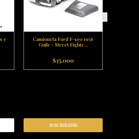
s y
Camioneta Ford F-100 1956
Set de 6
Guile - Street Fighte...
Rápi
$35.000
-
+
-
SUSCRIBIRSE