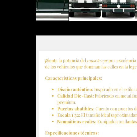
¡Siente la potencia del
muscle car
por excelencia 
de los vehículos que dominan las calles en la le
Características principales:
Diseño auténtico:
Inspirado en el estilo 
Calidad Die-Cast:
Fabricado en metal fun
premium.
Puertas abatibles:
Cuenta con puertas del
Escala 1:32:
El tamaño ideal (aproximadame
Neumáticos reales:
Equipado con llantas 
Especificaciones técnicas: