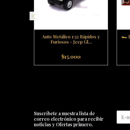
Auto Metálico 1:32 Rápidos y
🏎️
Furiosos - Jeep Gl...
$15.000
-
+
-
Suscríbete a nuestra lista de
correo electrónico para recibir
noticias y Ofertas primero.