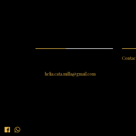
ENCUÉNTRANOS
SERV
SANTIAGO 620, , Vallenar,
Contac
Atacama, Chile
helia.cata.milla@gmail.com