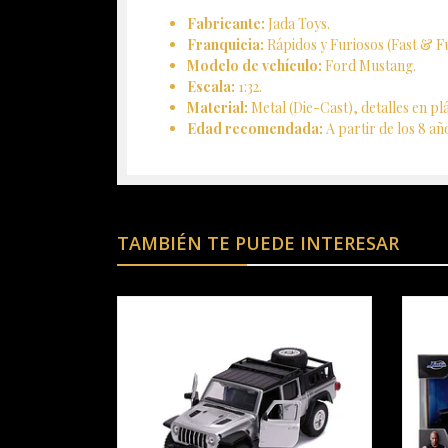
Fabricante:
Jada Toys.
Franquicia:
Rápidos y Furiosos (Fast & Fu
Modelo de vehículo:
Ford Mustang.
Escala:
1:32.
Material:
Metal (Die-Cast), detalles en pl
Edad recomendada:
A partir de los 8 añ
TAMBIÉN TE PUEDE INTERESAR