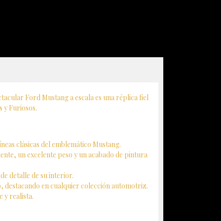
ctacular Ford Mustang a escala es una réplica fiel
s y Furiosos.
 líneas clásicas del emblemático Mustang.
tente, un excelente peso y un acabado de pintura
e detalle de su interior.
io, destacando en cualquier colección automotriz.
y realista.