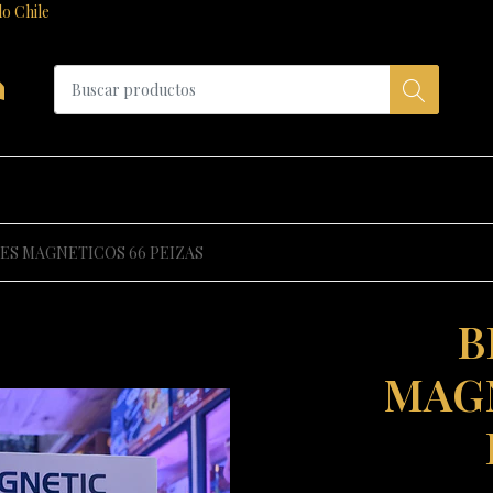
do Chile
a
ES MAGNETICOS 66 PEIZAS
B
MAGN