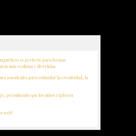
 magnéticos es perfecto para formar
ras más realistas y divertidas.
s son ideales para estimular la creatividad, la
ego, permitiendo que los niños exploren
io web!