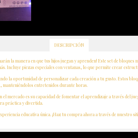
DESCRIPCIÓN
rán la manera en que tus hijos juegan y aprenden! Este set de bloques
s. Incluye piezas especiales con ventanas, lo que permite crear estructu
do la oportunidad de personalizar cada creación a tu gusto. Estos bloque
os, manteniéndolos entretenidos durante horas.
en el mercado es su capacidad de fomentar el aprendizaje a través del ju
 práctica y divertida.
xperiencia educativa única. ¡Haz tu compra ahora a través de nuestro sit