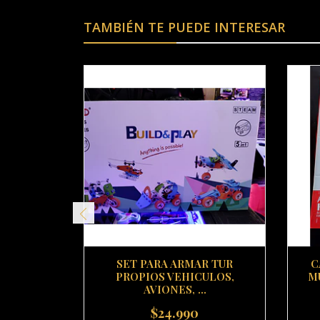
TAMBIÉN TE PUEDE INTERESAR
SET PARA ARMAR TUR
C
PROPIOS VEHICULOS,
M
AVIONES, ...
$24.990
-
+
-