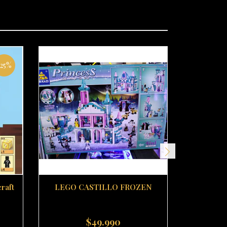
-25%
raft
LEGO CASTILLO FROZEN
Lego est
$49.990
-
+
-