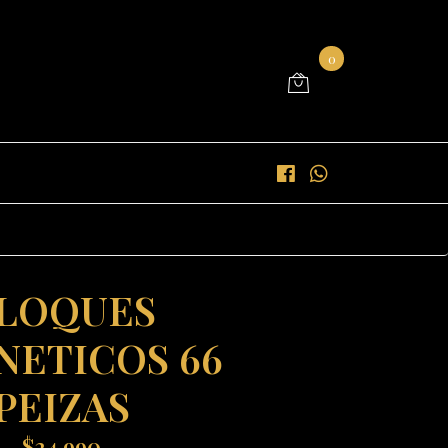
0
LOQUES
ETICOS 66
PEIZAS
$24.990