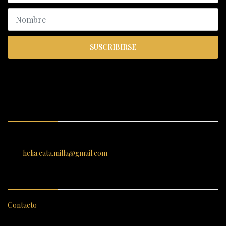
SUSCRIBIRSE
ENCUÉNTRANOS
SANTIAGO 620, , Vallenar, Atacama, Chile
helia.cata.milla@gmail.com
SERVICIO AL CLIENTE
Contacto
CATEGORÍAS DESTACADAS