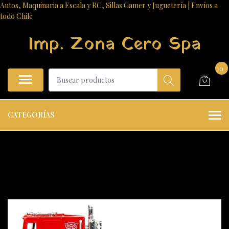
Autos, Maquinaria a Escala y RC, Sillas Gamer y Juguetería | Envíos a
todo Chile
Imp. Zona Cero Spa
0
CATEGORÍAS