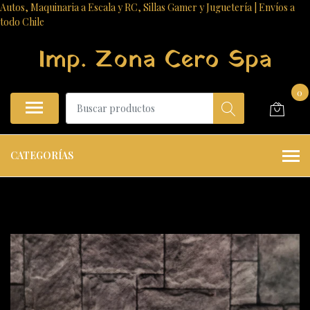
Autos, Maquinaria a Escala y RC, Sillas Gamer y Juguetería | Envíos a
todo Chile
Imp. Zona Cero Spa
0
CATEGORÍAS