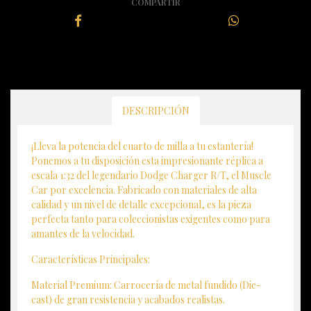
COMPARTIR
DESCRIPCIÓN
¡Lleva la potencia del cuarto de milla a tu estantería!
Ponemos a tu disposición esta impresionante réplica a
escala 1:32 del legendario Dodge Charger R/T, el Muscle
Car por excelencia. Fabricado con materiales de alta
calidad y un nivel de detalle excepcional, es la pieza
perfecta tanto para coleccionistas exigentes como para
amantes de la velocidad.
Características Principales:
Material Premium: Carrocería de metal fundido (Die-
cast) de gran resistencia y acabados realistas.