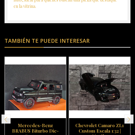
en la vitrina.
TAMBIÉN TE PUEDE INTERESAR
Mercedes-Benz
Chevrolet Camaro ZL1
BRABUS Biturbo Die-
Custom Escala 1:32 |