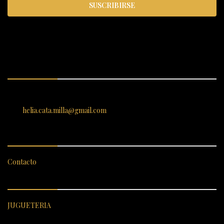
SUSCRIBIRSE
ENCUÉNTRANOS
SANTIAGO 620, , Vallenar, Atacama, Chile
helia.cata.milla@gmail.com
SERVICIO AL CLIENTE
Contacto
CATEGORÍAS DESTACADAS
JUGUETERIA
ENLACES RÁPIDOS