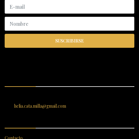
SUSCRIBIRSE
ENCUÉNTRANOS
SANTIAGO 620, , Vallenar, Atacama, Chile
helia.cata.milla@gmail.com
SERVICIO AL CLIENTE
Contacto