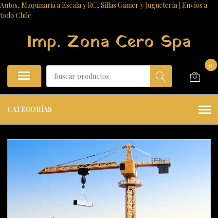
Autos, Maquinaria a Escala y RC, Sillas Gamer y Juguetería | Envíos a
todo Chile
Imp. Zona Cero Spa
0
CATEGORÍAS