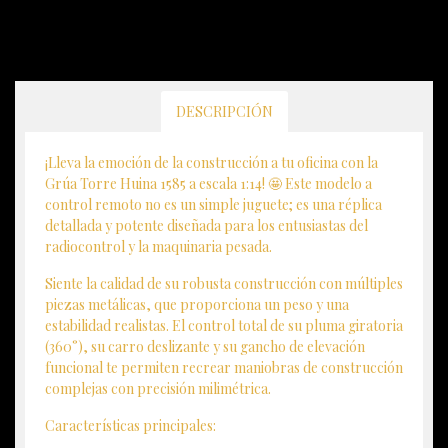
DESCRIPCIÓN
¡Lleva la emoción de la construcción a tu oficina con la
Grúa Torre Huina 1585 a escala 1:14! 🤩 Este modelo a
control remoto no es un simple juguete; es una réplica
detallada y potente diseñada para los entusiastas del
radiocontrol y la maquinaria pesada.
Siente la calidad de su robusta construcción con múltiples
piezas metálicas, que proporciona un peso y una
estabilidad realistas. El control total de su pluma giratoria
(360°), su carro deslizante y su gancho de elevación
funcional te permiten recrear maniobras de construcción
complejas con precisión milimétrica.
Características principales: