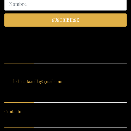
SUSCRIBIRSE
ENCUÉNTRANOS
SANTIAGO 620, , Vallenar, Atacama, Chile
helia.cata.milla@gmail.com
SERVICIO AL CLIENTE
Contacto
CATEGORÍAS DESTACADAS