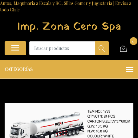
Autos, Maquinaria a Escala y RC, Sillas Gamer y Juguetería | Envíos a
todo Chile
Imp. Zona Cero Spa
0
CATEGORÍAS