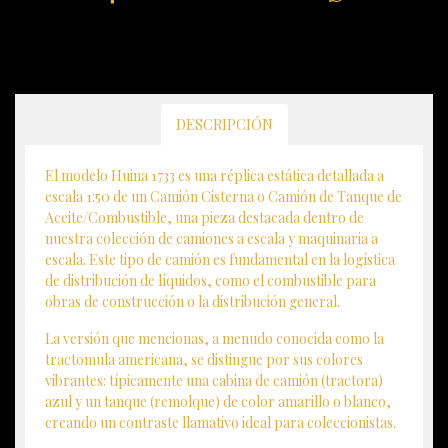
DESCRIPCIÓN
El modelo Huina 1733 es una réplica estática detallada a
escala 1:50 de un Camión Cisterna o Camión de Tanque de
Aceite/Combustible, una pieza destacada dentro de
nuestra colección de camiones a escala y maquinaria a
escala. Este tipo de camión es fundamental en la logística
de distribución de líquidos, como el combustible para
obras de construcción o la distribución general.
La versión que mencionas, a menudo conocida como la
tractomula americana, se distingue por sus colores
vibrantes: típicamente una cabina de camión (tractora)
azul y un tanque (remolque) de color amarillo o blanco,
creando un contraste llamativo ideal para coleccionistas.