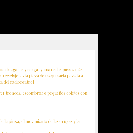
ina de agarre y carga, y una de las piezas más
 reciclaje, esta pieza de maquinaria pesada a
a del radiocontrol.
mover troncos, escombros o pequeños objetos con
e la pinza, el movimiento de las orugas y la