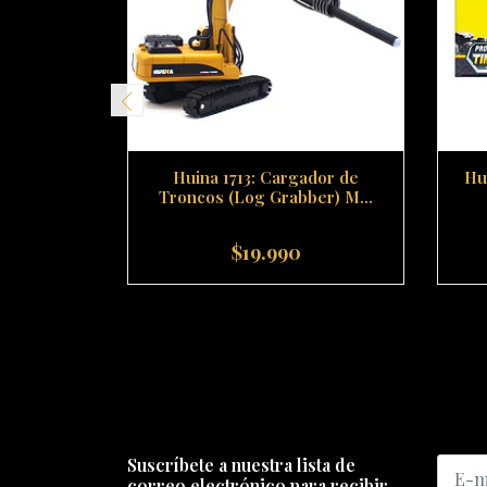
Huina 1713: Cargador de
Hu
Troncos (Log Grabber) M...
$19.990
-
+
-
Suscríbete a nuestra lista de
correo electrónico para recibir