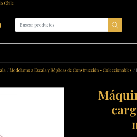
do Chile
a
ala
Modelismo a Escala y Réplicas de Construcción - Coleccionables
Máquin
carg