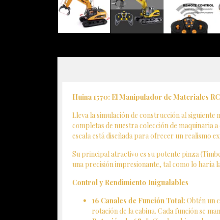
Huina 1570: El Manipulador de Materiales RC
Lleva la simulación de construcción al siguiente 
completas de nuestra colección de maquinaria a e
escala está diseñada para ofrecer un realismo ex
Su principal atractivo es su potente pinza (Tim
una precisión impresionante, tal como lo haría l
Control y Rendimiento Inigualables
16 Canales de Función Total:
Obtén un co
rotación de la cabina. Cada función se man