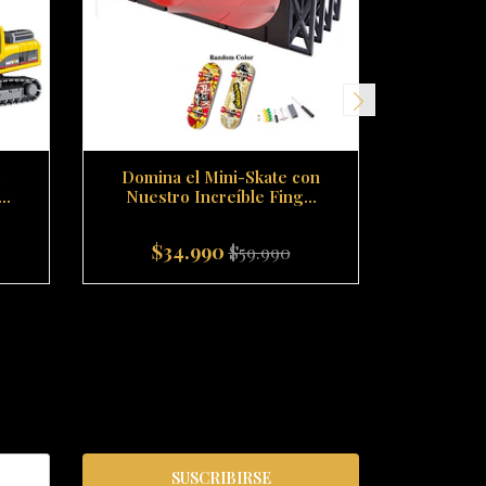
Domina el Mini-Skate con
Cubo
..
Nuestro Increíble Fing...
$34.990
$59.990
-
+
-
SUSCRIBIRSE