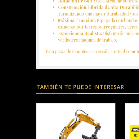
Rotación de 680°:
Gira la cabina sobre s
Construcción Híbrida de Alta Durabili
garantizando una mayor durabilidad y un p
Máxima Tracción:
Equipada con bandas d
esfuerzo por terrenos irregulares, tierra
Experiencia Realista:
Disfruta de una inm
verdadera máquina de trabajo.
Esta pieza de maquinaria a escala control remoto
TAMBIÉN TE PUEDE INTERESAR