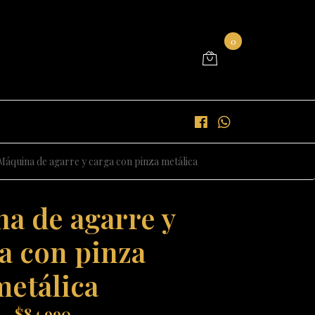
0
Máquina de agarre y carga con pinza metálica
a de agarre y
a con pinza
metálica
$84.990