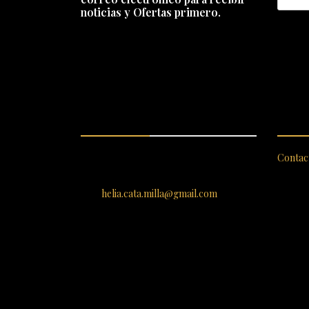
noticias y Ofertas primero.
ENCUÉNTRANOS
SERV
SANTIAGO 620, , Vallenar,
Contac
Atacama, Chile
helia.cata.milla@gmail.com