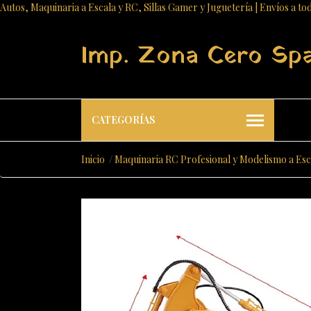
Autos, Maquinaria a Escala y RC, Sillas Gamer y Juguetería | Envíos a to
Imp. Zona Cero Sp
CATEGORÍAS
Inicio
Maquinaria RC Profesional y Modelismo a Esc