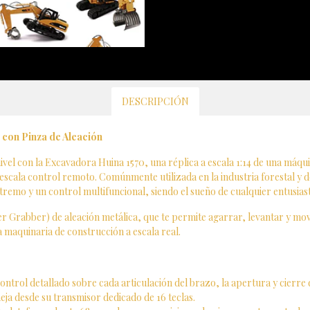
DESCRIPCIÓN
 con Pinza de Aleación
nivel con la Excavadora Huina 1570, una réplica a escala 1:14 de una máqu
scala control remoto. Comúnmente utilizada en la industria forestal y de
tremo y un control multifuncional, siendo el sueño de cualquier entusiast
ber Grabber) de aleación metálica, que te permite agarrar, levantar y 
a maquinaria de construcción a escala real.
ntrol detallado sobre cada articulación del brazo, la apertura y cierre d
eja desde su transmisor dedicado de 16 teclas.