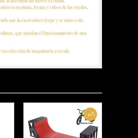
 la necesitas sin mover el chasis.
sión en su pinza, brazo y cubos de las ruedas,
ndo que la excavadora trepe y se mueva sin
ealistas, que simulan el funcionamiento de una
 su colección de maquinaria a escala.
-42%