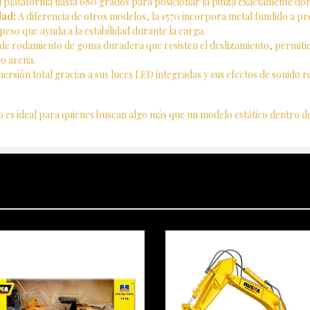
u plataforma hasta 680 grados para posicionar la pinza exactamente donde
dad:
A diferencia de otros modelos, la 1570 incorpora metal fundido a pre
eso que ayuda a la estabilidad durante la carga.
e rodamiento de goma duradera que resisten el deslizamiento, permitie
 o arena.
ersión total gracias a sus luces LED integradas y sus efectos de sonido r
 es ideal para quienes buscan algo más que un modelo estático dentro de