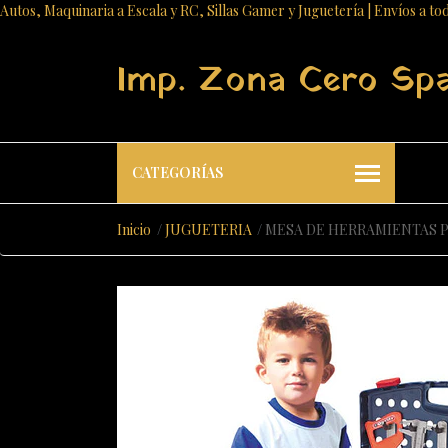
Autos, Maquinaria a Escala y RC, Sillas Gamer y Juguetería | Envíos a to
Imp. Zona Cero Sp
CATEGORÍAS
Inicio
JUGUETERIA
MESA DE HERRAMIENTAS P