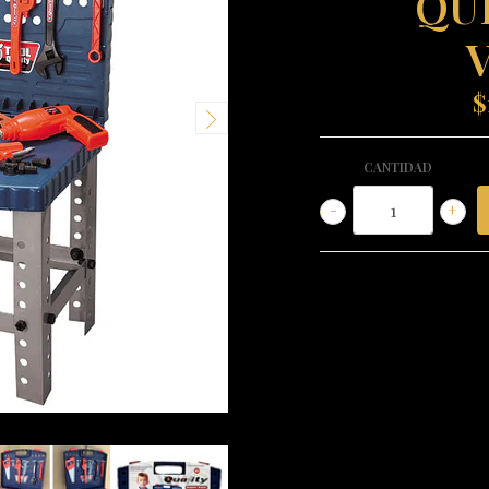
QU
$
CANTIDAD
-
+