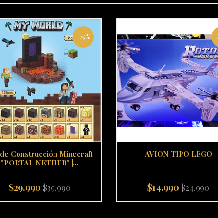
-25%
-
 de Construcción Minecraft
AVION TIPO LEGO
"PORTAL NETHER" |...
$29.990
$14.990
$39.990
$24.990
+
-
+