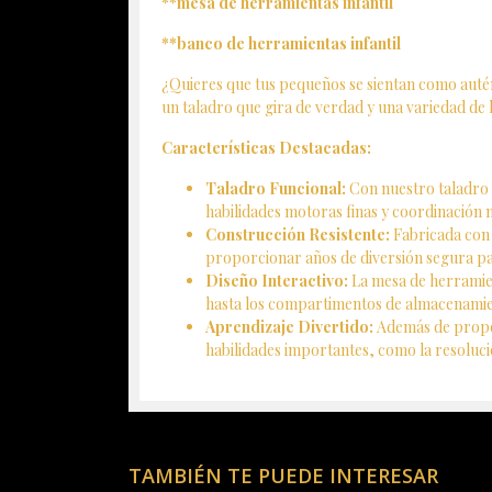
**mesa de herramientas infantil
**banco de herramientas infantil
¿Quieres que tus pequeños se sientan como auté
un taladro que gira de verdad y una variedad de 
Características Destacadas:
Taladro Funcional:
Con nuestro taladro 
habilidades motoras finas y coordinación m
Construcción Resistente:
Fabricada con m
proporcionar años de diversión segura p
Diseño Interactivo:
La mesa de herramient
hasta los compartimentos de almacenamient
Aprendizaje Divertido:
Además de propor
habilidades importantes, como la resoluci
TAMBIÉN TE PUEDE INTERESAR