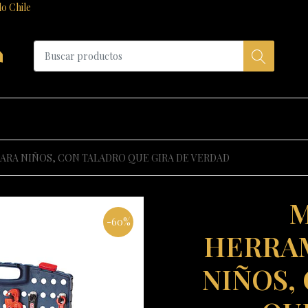
do Chile
a
ARA NIÑOS, CON TALADRO QUE GIRA DE VERDAD
M
-60%
HERRAM
NIÑOS,