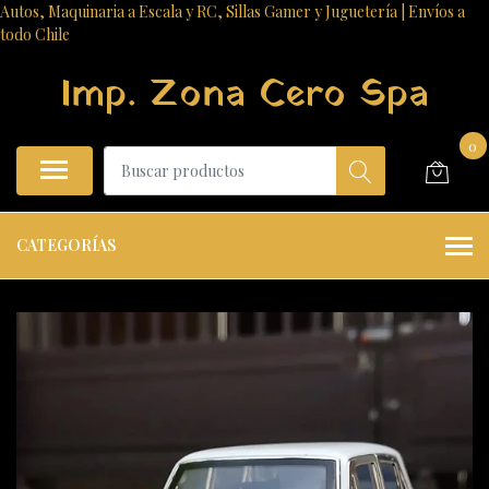
Autos, Maquinaria a Escala y RC, Sillas Gamer y Juguetería | Envíos a
todo Chile
Imp. Zona Cero Spa
0
CATEGORÍAS