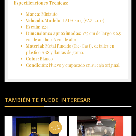
Especificaciones Técnicas:
Marca:
Miniauto
Vehículo/Modelo:
LADA 2107 (VAZ-2107)
Escala:
1:24
Dimensiones aproximadas:
17.5 cm de largo x 6.5
cm de ancho x 6 cm de alto.
Material:
Metal fundido (Die-Cast), detalles en
plástico ABS y llantas de goma.
Color:
Blanco
Condición:
Nuevo y empacado en su caja original.
TAMBIÉN TE PUEDE INTERESAR
-33%