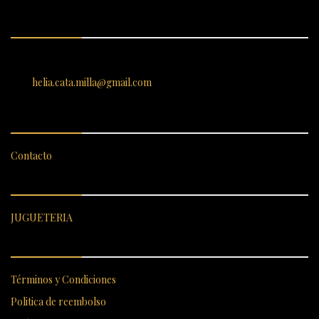
ENCUÉNTRANOS
SANTIAGO 620, , Vallenar, Atacama, Chile
helia.cata.milla@gmail.com
SERVICIO AL CLIENTE
Contacto
CATEGORÍAS DESTACADAS
JUGUETERIA
ENLACES RÁPIDOS
Términos y Condiciones
Politica de reembolso