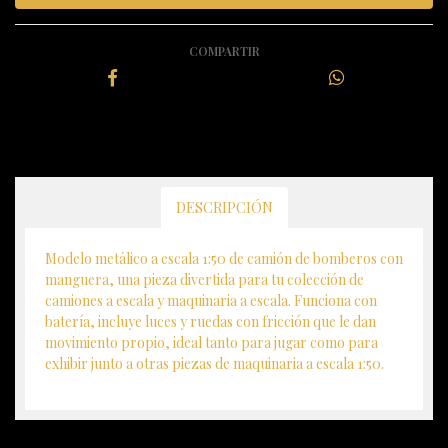
COMPARTIR
DESCRIPCIÓN
Modelo metálico a escala 1:50 de camión de bomberos con
manguera, una pieza divertida para tu colección de
camiones a escala y maquinaria a escala. Funciona con
batería, incluye luces y ruedas con fricción que le dan
movimiento propio, ideal tanto para jugar como para
exhibir junto a otras piezas de maquinaria a escala 1:50.