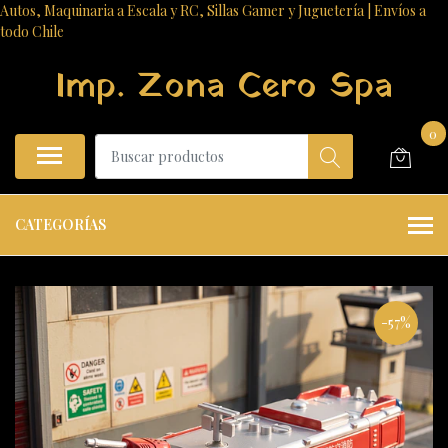
Autos, Maquinaria a Escala y RC, Sillas Gamer y Juguetería | Envíos a
todo Chile
Imp. Zona Cero Spa
0
CATEGORÍAS
-57%