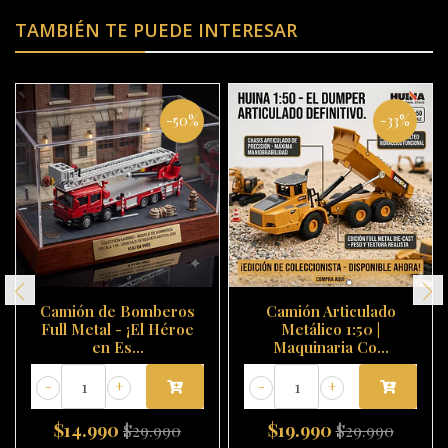
TAMBIÉN TE PUEDE INTERESAR
-50%
-33%
Camión de Bomberos
Camión Articulado
Full Metal - ¡El Héroe
Metálico 1:50 |
en Es...
Maquinaria Co...
-
+
-
+
$14.990
$19.990
$29.990
$29.990