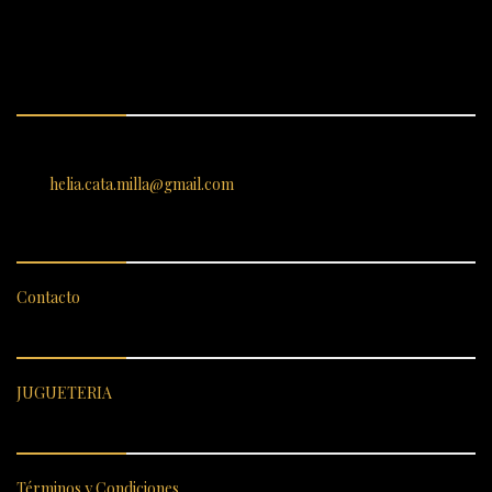
ENCUÉNTRANOS
SANTIAGO 620, , Vallenar, Atacama, Chile
helia.cata.milla@gmail.com
SERVICIO AL CLIENTE
Contacto
CATEGORÍAS DESTACADAS
JUGUETERIA
ENLACES RÁPIDOS
Términos y Condiciones