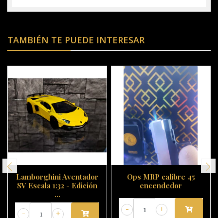
TAMBIÉN TE PUEDE INTERESAR
Lamborghini Aventador
Ops MRP calibre 45
SV Escala 1:32 - Edición
encendedor
...
-
+
-
+