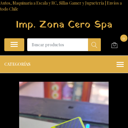
Autos, Maquinaria a Escala y RC, Sillas Gamer y Juguetería | Envíos a
todo Chile
Imp. Zona Cero Spa
0
CATEGORÍAS