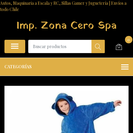
Autos, Maquinaria a Escala y RC, Sillas Gamer y Juguetería | Envíos a
todo Chile
Imp. Zona Cero Spa
0
CATEGORÍAS