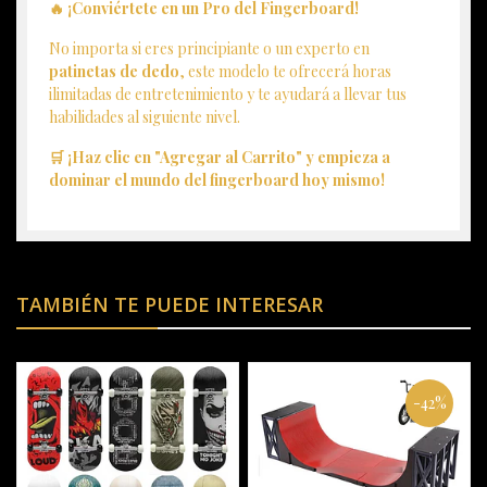
🔥 ¡Conviértete en un Pro del Fingerboard!
No importa si eres principiante o un experto en
patinetas de dedo
, este modelo te ofrecerá horas
ilimitadas de entretenimiento y te ayudará a llevar tus
habilidades al siguiente nivel.
🛒 ¡Haz clic en "Agregar al Carrito" y empieza a
dominar el mundo del fingerboard hoy mismo!
TAMBIÉN TE PUEDE INTERESAR
-42%