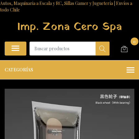
Autos, Maquinaria a Escala y RC, Sillas Gamer y Juguetería | Envíos a
todo Chile
Imp. Zona Cero Spa
0
CATEGORÍAS