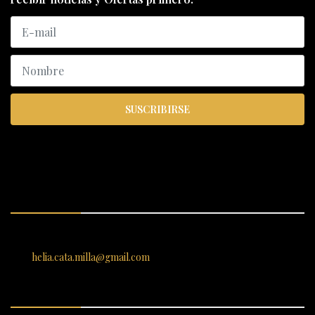
SUSCRIBIRSE
ENCUÉNTRANOS
SANTIAGO 620, , Vallenar, Atacama, Chile
helia.cata.milla@gmail.com
SERVICIO AL CLIENTE