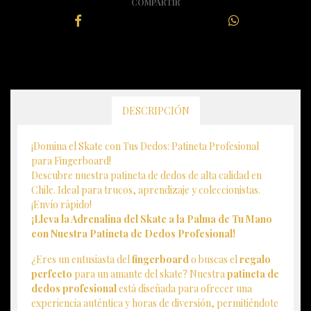
COMPARTIR
DESCRIPCIÓN
¡Domina el Skate con Tus Dedos: Patineta Profesional
para Fingerboard!
Descubre nuestra patineta de dedos de alta calidad en
Chile. Ideal para trucos, aprendizaje y coleccionistas.
¡Envío rápido!
¡Lleva la Adrenalina del Skate a la Palma de Tu Mano
con Nuestra Patineta de Dedos Profesional!
¿Eres un entusiasta del
fingerboard
o buscas el
regalo
perfecto
para un amante del skate? Nuestra
patineta de
dedos profesional
está diseñada para ofrecer una
experiencia auténtica y horas de diversión, permitiéndote