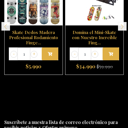
Skate Dedos Madera
Domina el Mini-Skate
Profesional Rodamiento
con Nuestro Increíble
Finge...
Fing...
-
+
-
+
$5.990
$34.990
$59.990
Suscríbete a nuestra lista de correo electrónico para
recibir noticias y Ofertas primero.