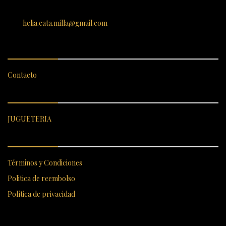
SANTIAGO 620, , Vallenar, Atacama, Chile
helia.cata.milla@gmail.com
SERVICIO AL CLIENTE
Contacto
CATEGORÍAS DESTACADAS
JUGUETERIA
ENLACES RÁPIDOS
Términos y Condiciones
Politica de reembolso
Política de privacidad