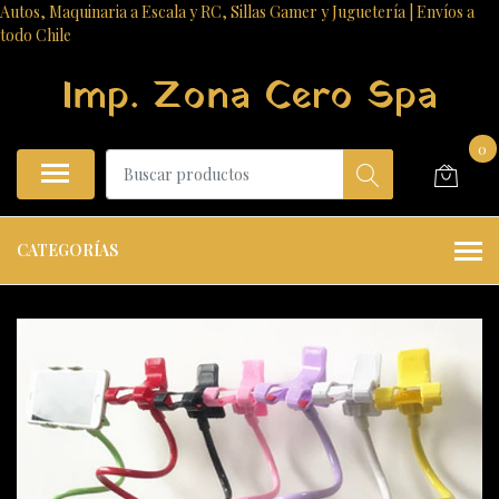
Autos, Maquinaria a Escala y RC, Sillas Gamer y Juguetería | Envíos a
todo Chile
Imp. Zona Cero Spa
0
CATEGORÍAS