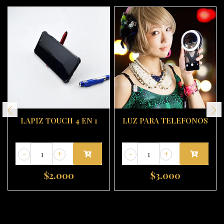
LAPIZ TOUCH 4 EN 1
LUZ PARA TELEFONOS
-
+
-
+
$2.000
$3.000