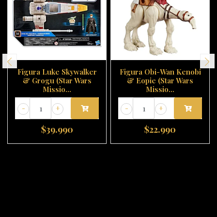
Figura Luke Skywalker
Figura Obi-Wan Kenobi
& Grogu (Star Wars
& Eopie (Star Wars
Missio...
Missio...
-
+
-
+
$39.990
$22.990