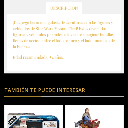
DESCRIPCIÓN
¡Despega hacia una galaxia de aventuras con las figuras y
vehículos de Star Wars Mission Fleet! Estas divertidas
figuras y vehículos permiten a los niños imaginar batallas
llenas de acción entre el lado oscuro y el lado luminoso de
la Fuerza.
Edad recomendada: +4 años.
TAMBIÉN TE PUEDE INTERESAR