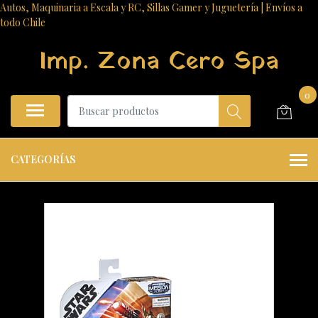
Autos, Maquinaria a Escala y RC, Sillas Gamer y Juguetería | Envíos a
todo Chile
Imp. Zona Cero Spa
0
CATEGORÍAS