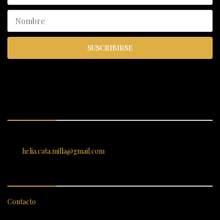
SUSCRIBIRSE
ENCUÉNTRANOS
SANTIAGO 620, , Vallenar, Atacama, Chile
helia.cata.milla@gmail.com
SERVICIO AL CLIENTE
Contacto
CATEGORÍAS DESTACADAS