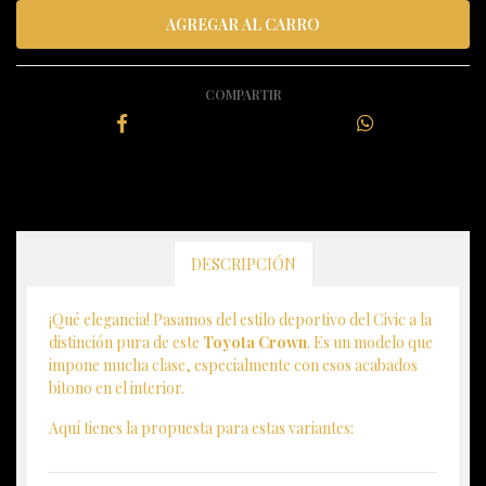
COMPARTIR
DESCRIPCIÓN
¡Qué elegancia! Pasamos del estilo deportivo del Civic a la
distinción pura de este
Toyota Crown
. Es un modelo que
impone mucha clase, especialmente con esos acabados
bitono en el interior.
Aquí tienes la propuesta para estas variantes: