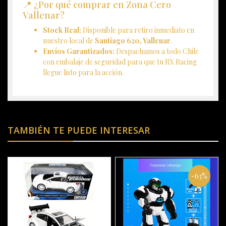
📍 ¿Por qué comprar en Zona Cero
Vallenar?
Stock Real:
Disponible para retiro inmediato en
nuestro local de
Santiago 620, Vallenar
.
Envíos Garantizados:
Despachamos a todo Chile
con embalaje de seguridad para que tu RX Racing
llegue listo para la acción.
TAMBIÉN TE PUEDE INTERESAR
-63%