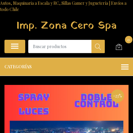
Autos, Maquinaria a Escala y RC, Sillas Gamer y Juguetería | Envíos a
todo Chile
Imp. Zona Cero Spa
0
CATEGORÍAS
-23%