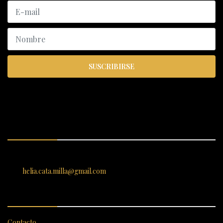
SUSCRIBIRSE
ENCUÉNTRANOS
SANTIAGO 620, , Vallenar, Atacama, Chile
helia.cata.milla@gmail.com
SERVICIO AL CLIENTE
Contacto