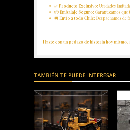
✅
Producto Exclusivo:
Unidades limitada
📦
Embalaje Seguro:
Garantizamos que tu
🚚
Envío a todo Chile:
Despachamos de fo
Hazte con un pedazo de historia hoy mismo.
A
TAMBIÉN TE PUEDE INTERESAR