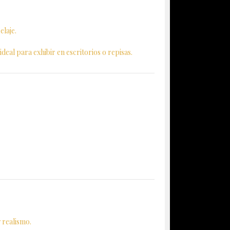
elaje.
 ideal para exhibir en escritorios o repisas.
 realismo.