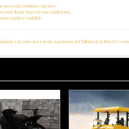
s para coleccionistas exigentes.
 avión llegue en perfectas condiciones.
rma rápida y confiable.
ñádelo a tu colección y siente la potencia del "Silbido de la Muerte" en t