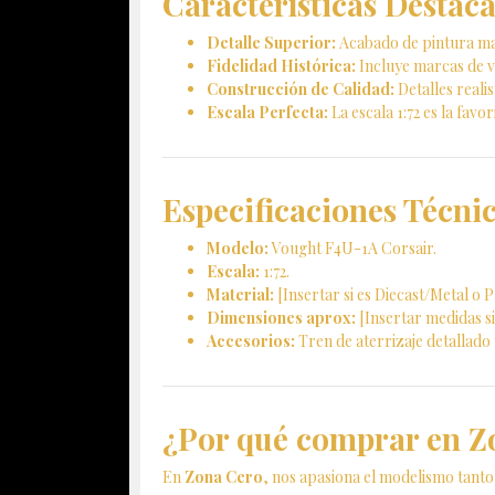
Características Destac
Detalle Superior:
Acabado de pintura mat
Fidelidad Histórica:
Incluye marcas de vi
Construcción de Calidad:
Detalles realis
Escala Perfecta:
La escala 1:72 es la favo
Especificaciones Técnic
Modelo:
Vought F4U-1A Corsair.
Escala:
1:72.
Material:
[Insertar si es Diecast/Metal o P
Dimensiones aprox:
[Insertar medidas si
Accesorios:
Tren de aterrizaje detallado 
¿Por qué comprar en Z
En
Zona Cero
, nos apasiona el modelismo tanto