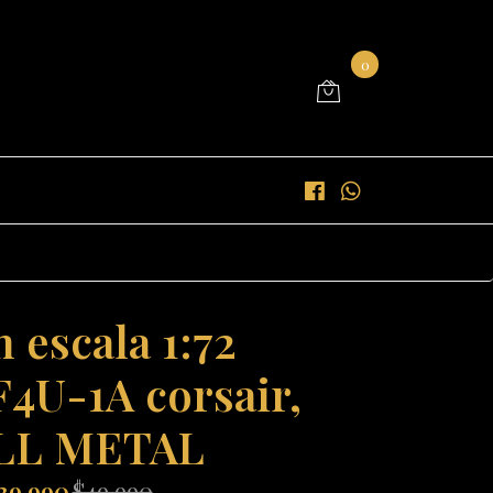
0
 escala 1:72
F4U-1A corsair,
LL METAL
39.990
$49.990