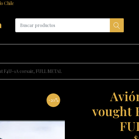
do Chile
a
ught F4U-1A corsair, FULL METAL
Avión
-20%
vought 
FU
$