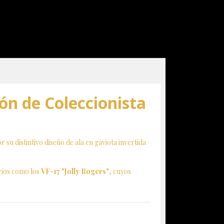
ión de Coleccionista
r su distintivo diseño de ala en gaviota invertida
arios como los
VF-17 "Jolly Rogers"
, cuyos