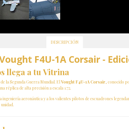
DESCRIPCIÓN
 Vought F4U-1A Corsair - Edic
s llega a tu Vitrina
s de la Segunda Guerra Mundial. El
Vought F4U-1A Corsair
, conocido po
na réplica de alta precisión a escala 1:72.
la ingeniería aeronáutica y a los valientes pilotos de escuadrones legend
 unidad.