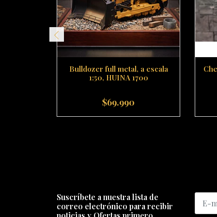
Bulldozer full metal, a escala
Che
1:50, HUINA 1700
$69.990
-
+
-
Suscríbete a nuestra lista de
correo electrónico para recibir
noticias y Ofertas primero.