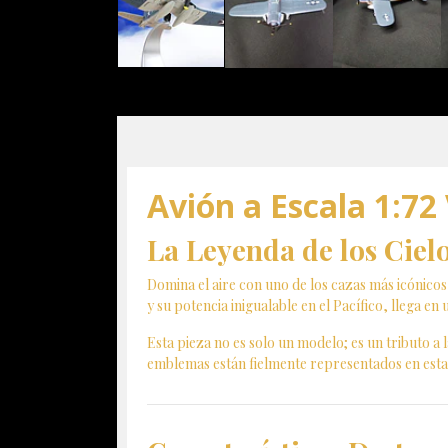
Avión a Escala 1:72
La Leyenda de los Cielo
Domina el aire con uno de los cazas más icónico
y su potencia inigualable en el Pacífico, llega en u
Esta pieza no es solo un modelo; es un tributo a 
emblemas están fielmente representados en esta