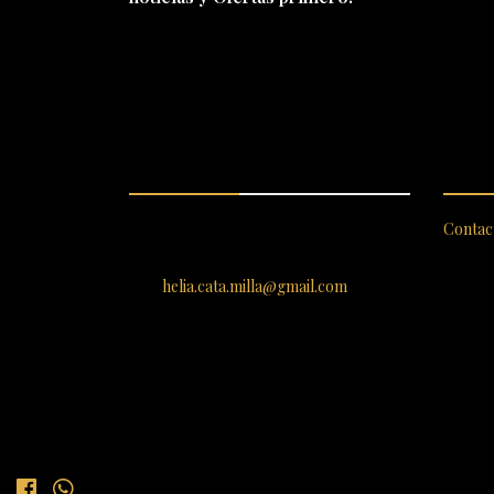
ENCUÉNTRANOS
SERV
SANTIAGO 620, , Vallenar,
Contac
Atacama, Chile
helia.cata.milla@gmail.com