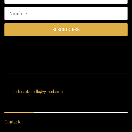
SUSCRIBIRSE
ENCUÉNTRANOS
SANTIAGO 620, , Vallenar, Atacama, Chile
helia.cata.milla@gmail.com
SERVICIO AL CLIENTE
Contacto
CATEGORÍAS DESTACADAS