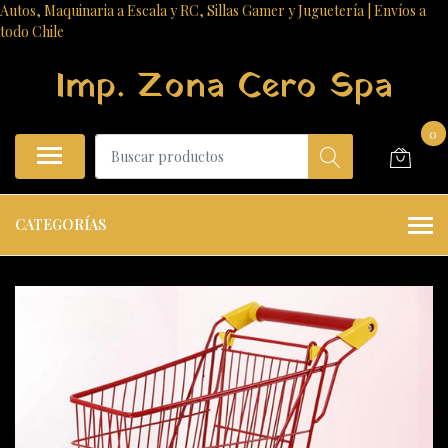
Autos, Maquinaria a Escala y RC, Sillas Gamer y Juguetería | Envíos a
todo Chile
Imp. Zona Cero Spa
0
CATEGORÍAS