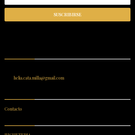
SUSCRIBIRSE
ENCUÉNTRANOS
SANTIAGO 620, , Vallenar, Atacama, Chile
helia.cata.milla@gmail.com
SERVICIO AL CLIENTE
Contacto
CATEGORÍAS DESTACADAS