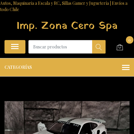
Autos, Maquinaria a Escala y RC, Sillas Gamer y Juguetería | Envíos a
todo Chile
Imp. Zona Cero Spa
0
CATEGORÍAS