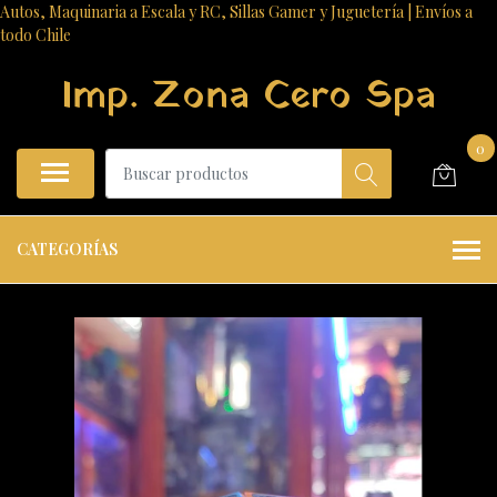
Autos, Maquinaria a Escala y RC, Sillas Gamer y Juguetería | Envíos a
todo Chile
Imp. Zona Cero Spa
0
CATEGORÍAS