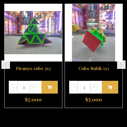
Piramyx cubo 3x3
Cubo Rubik 5x5
-
+
-
+
$7.000
$7.000