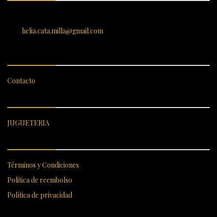
SANTIAGO 620, , Vallenar, Atacama, Chile
helia.cata.milla@gmail.com
SERVICIO AL CLIENTE
Contacto
CATEGORÍAS DESTACADAS
JUGUETERIA
ENLACES RÁPIDOS
Términos y Condiciones
Politica de reembolso
Política de privacidad