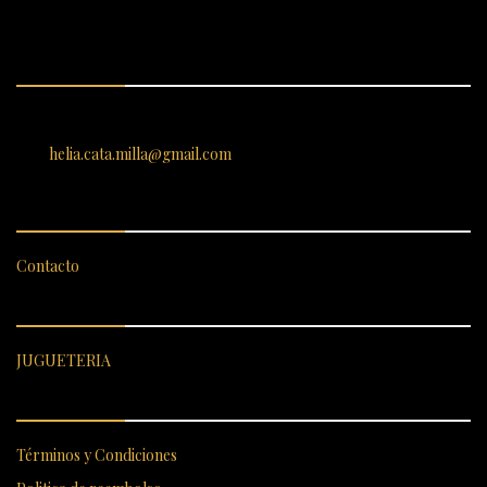
ENCUÉNTRANOS
SANTIAGO 620, , Vallenar, Atacama, Chile
helia.cata.milla@gmail.com
SERVICIO AL CLIENTE
Contacto
CATEGORÍAS DESTACADAS
JUGUETERIA
ENLACES RÁPIDOS
Términos y Condiciones