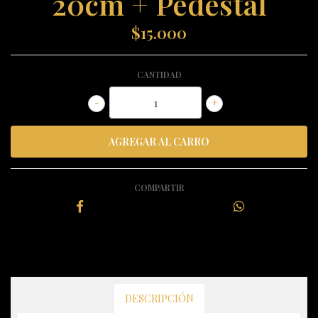
20cm + Pedestal
$15.000
CANTIDAD
-
+
COMPARTIR
DESCRIPCIÓN