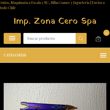
Autos, Maquinaria a Escala y RC, Sillas Gamer y Juguetería | Envíos a
todo Chile
Imp. Zona Cero Spa
0
CATEGORÍAS