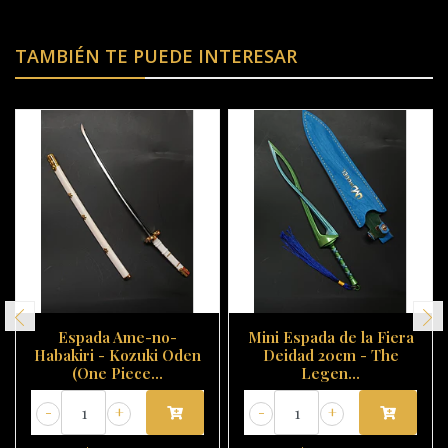
TAMBIÉN TE PUEDE INTERESAR
Espada Ame-no-
Mini Espada de la Fiera
Habakiri - Kozuki Oden
Deidad 20cm - The
(One Piece...
Legen...
-
+
-
+