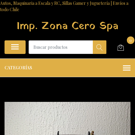
Autos, Maquinaria a Escala y RC, Sillas Gamer y Juguetería | Envíos a
todo Chile
Imp. Zona Cero Spa
0
CATEGORÍAS