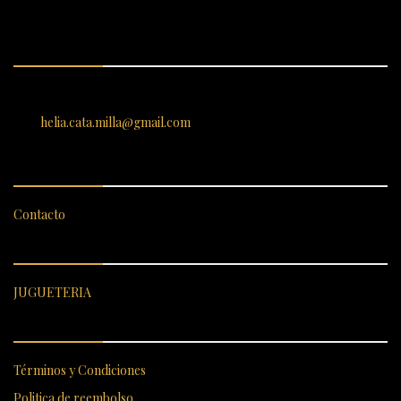
ENCUÉNTRANOS
SANTIAGO 620, , Vallenar, Atacama, Chile
helia.cata.milla@gmail.com
SERVICIO AL CLIENTE
Contacto
CATEGORÍAS DESTACADAS
JUGUETERIA
ENLACES RÁPIDOS
Términos y Condiciones
Politica de reembolso