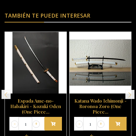
TAMBIÉN TE PUEDE INTERESAR
Espada Ame-no-
Katana Wado Ichimonji -
Habakiri - Kozuki Oden
Roronoa Zoro (One
(One Piece...
Piece...
-
+
-
+