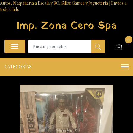
Autos, Maquinaria a Escala y RC, Sillas Gamer y Juguetería | Envíos a
todo Chile
Imp. Zona Cero Spa
0
CATEGORÍAS