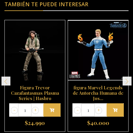
TAMBIÉN TE PUEDE INTERESAR
Figura Trevor
figura Marvel Legends
Cazafantasmas Plasma
de Antorcha Humana de
Series | Hasbro
Jos...
-
+
-
+
$24.990
$40.000