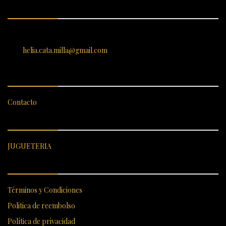
ENCUÉNTRANOS
SANTIAGO 620, , Vallenar, Atacama, Chile
helia.cata.milla@gmail.com
SERVICIO AL CLIENTE
Contacto
CATEGORÍAS DESTACADAS
JUGUETERIA
ENLACES RÁPIDOS
Términos y Condiciones
Politica de reembolso
Política de privacidad