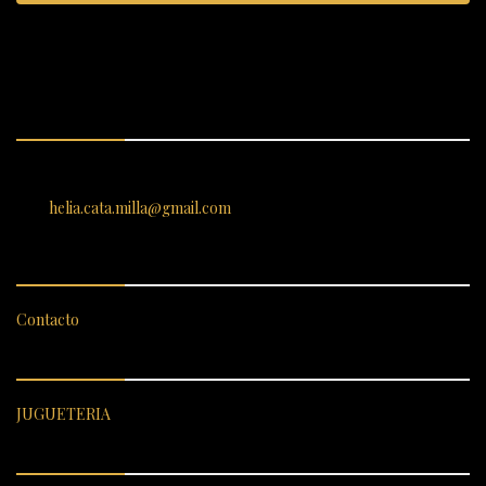
ENCUÉNTRANOS
SANTIAGO 620, , Vallenar, Atacama, Chile
helia.cata.milla@gmail.com
SERVICIO AL CLIENTE
Contacto
CATEGORÍAS DESTACADAS
JUGUETERIA
ENLACES RÁPIDOS