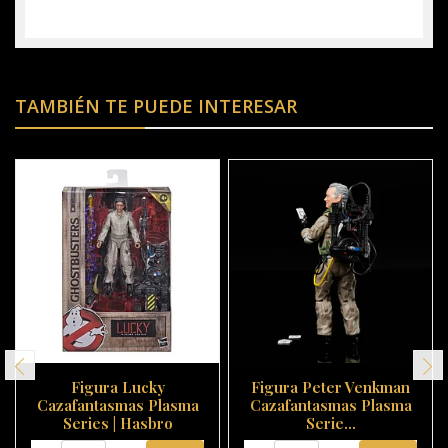
TAMBIÉN TE PUEDE INTERESAR
Figura Lucky
Figura Peter Venkman
Cazafantasmas Plasma
Cazafantasmas Plasma
Series | Hasbro
Serie...