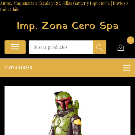
Autos, Maquinaria a Escala y RC, Sillas Gamer y Juguetería | Envíos a
todo Chile
Imp. Zona Cero Spa
0
CATEGORÍAS