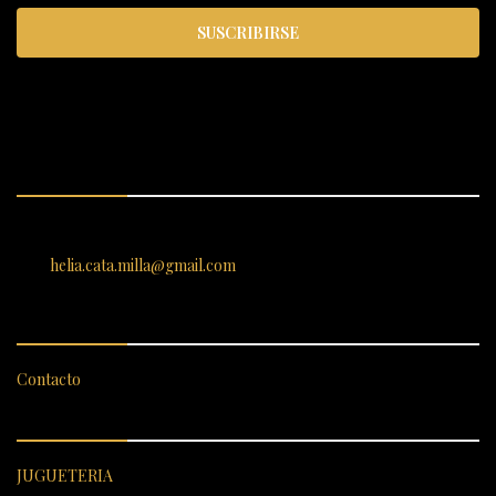
SUSCRIBIRSE
ENCUÉNTRANOS
SANTIAGO 620, , Vallenar, Atacama, Chile
helia.cata.milla@gmail.com
SERVICIO AL CLIENTE
Contacto
CATEGORÍAS DESTACADAS
JUGUETERIA