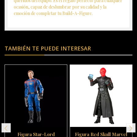
queridos del equipo. Es el regalo perfecto para cualquier
ocasión, capaz de deslumbrar por su calidad y la
emoción de completar tu Build-A-Figure.
TAMBIÉN TE PUEDE INTERESAR
Figura Star-Lord
Figura Red Skull Marvel