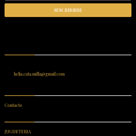
SUSCRIBIRSE
ENCUÉNTRANOS
SANTIAGO 620, , Vallenar, Atacama, Chile
helia.cata.milla@gmail.com
SERVICIO AL CLIENTE
Contacto
CATEGORÍAS DESTACADAS
JUGUETERIA