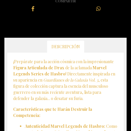
COMPARTIR
DESCRIPCIÓN
¡Prepárate para la acción cósmica con la impresionante
Figura Articulada de Drax
de la aclamada
Marvel
Legends Series de Hasbro
! Directamente inspirada en
su apariencia en
Guardianes de la Galaxia Vol. 3
, esta
figura de colección captura la esencia del musculoso
guerrero en su más reciente aventura, lista para
defender la galaxia... o desatar su furia.
Características que te Harán Destruir la
Competencia:
Autenticidad Marvel Legends de Hasbro:
Como