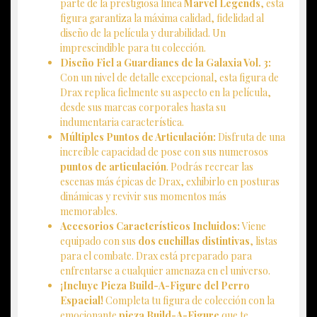
parte de la prestigiosa línea
Marvel Legends
, esta
figura garantiza la máxima calidad, fidelidad al
diseño de la película y durabilidad. Un
imprescindible para tu colección.
Diseño Fiel a Guardianes de la Galaxia Vol. 3:
Con un nivel de detalle excepcional, esta figura de
Drax replica fielmente su aspecto en la película,
desde sus marcas corporales hasta su
indumentaria característica.
Múltiples Puntos de Articulación:
Disfruta de una
increíble capacidad de pose con sus numerosos
puntos de articulación
. Podrás recrear las
escenas más épicas de Drax, exhibirlo en posturas
dinámicas y revivir sus momentos más
memorables.
Accesorios Característicos Incluidos:
Viene
equipado con sus
dos cuchillas distintivas
, listas
para el combate. Drax está preparado para
enfrentarse a cualquier amenaza en el universo.
¡Incluye Pieza Build-A-Figure del Perro
Espacial!
Completa tu figura de colección con la
emocionante
pieza Build-A-Figure
que te