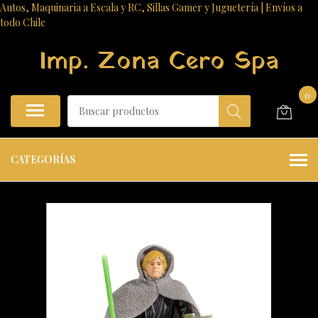
Autos, Maquinaria a Escala y RC, Sillas Gamer y Juguetería | Envíos a
todo Chile
Imp. Zona Cero Spa
0
CATEGORÍAS