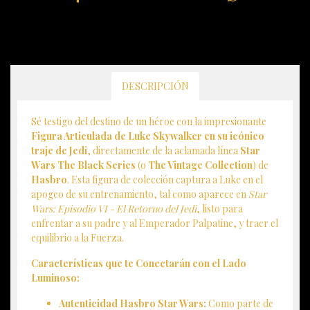
DESCRIPCIÓN
Sé testigo del destino de un héroe con la impresionante
Figura Articulada de Luke Skywalker en su icónico
traje de Jedi
, directamente de la aclamada línea
Star
Wars The Black Series
(o
The Vintage Collection
) de
Hasbro
. Esta figura de colección captura a Luke en el
apogeo de su entrenamiento, tal como aparece en
Star
Wars: Episodio VI - El Retorno del Jedi
, listo para
enfrentar a su padre y al Emperador Palpatine, y traer el
equilibrio a la Fuerza.
Características que te Conectarán con el Lado
Luminoso:
Autenticidad Hasbro Star Wars:
Como parte de