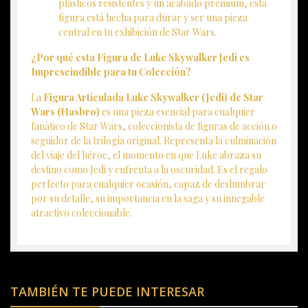
plásticos resistentes y un acabado premium, esta
figura está hecha para durar y ser una pieza
central en tu exhibición de Star Wars.
¿Por qué esta Figura de Luke Skywalker Jedi es
Imprescindible para tu Colección?
La
Figura Articulada Luke Skywalker (Jedi) de Star
Wars (Hasbro)
es una pieza esencial para cualquier
fanático de Star Wars, coleccionista de figuras de acción o
seguidor de la trilogía original. Representa la culminación
del viaje del héroe, el momento en que Luke abraza su
destino como Jedi y enfrenta a la oscuridad. Es el regalo
perfecto para cualquier ocasión, capaz de deslumbrar
por su detalle, su importancia en la saga y su innegable
atractivo coleccionable.
TAMBIÉN TE PUEDE INTERESAR