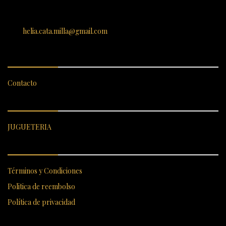
SANTIAGO 620, , Vallenar, Atacama, Chile
helia.cata.milla@gmail.com
SERVICIO AL CLIENTE
Contacto
CATEGORÍAS DESTACADAS
JUGUETERIA
ENLACES RÁPIDOS
Términos y Condiciones
Politica de reembolso
Política de privacidad