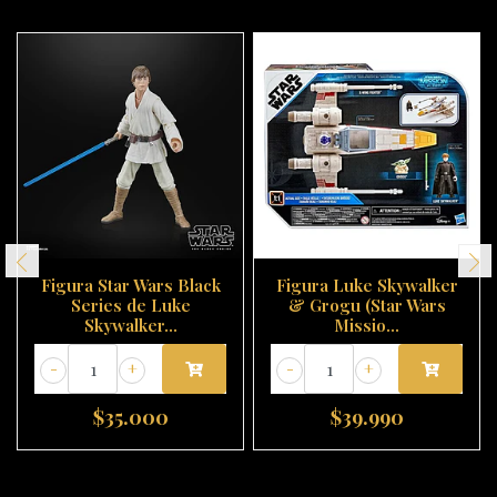
Figura Star Wars Black
Figura Luke Skywalker
Series de Luke
& Grogu (Star Wars
Skywalker...
Missio...
-
+
-
+
$35.000
$39.990