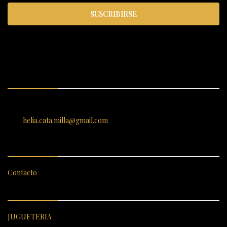
SUSCRIBIRSE
ENCUÉNTRANOS
SANTIAGO 620, , Vallenar, Atacama, Chile
helia.cata.milla@gmail.com
SERVICIO AL CLIENTE
Contacto
CATEGORÍAS DESTACADAS
JUGUETERIA