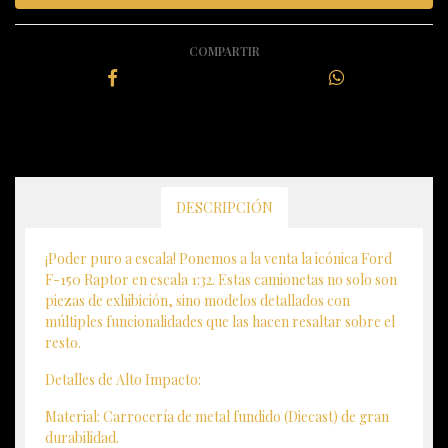
COMPARTIR
DESCRIPCIÓN
¡Poder puro a escala! Ponemos a la venta la icónica Ford
F-150 Raptor en escala 1:32. Estas camionetas no solo son
piezas de exhibición, sino modelos detallados con
múltiples funcionalidades que las hacen resaltar sobre el
resto.
Detalles de Alto Impacto:
Material: Carrocería de metal fundido (Diecast) de gran
durabilidad.