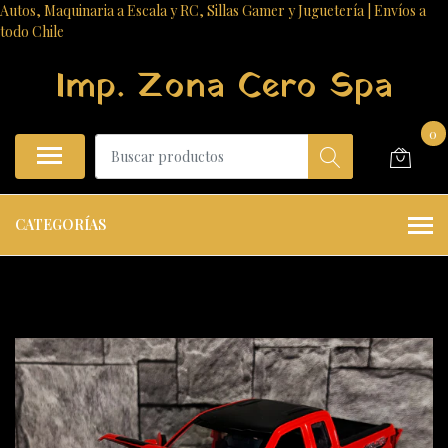
Autos, Maquinaria a Escala y RC, Sillas Gamer y Juguetería | Envíos a
todo Chile
Imp. Zona Cero Spa
0
CATEGORÍAS