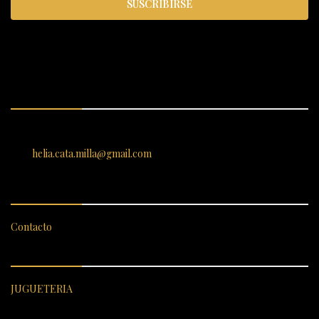
SUSCRIBIRSE
ENCUÉNTRANOS
SANTIAGO 620, , Vallenar, Atacama, Chile
helia.cata.milla@gmail.com
SERVICIO AL CLIENTE
Contacto
CATEGORÍAS DESTACADAS
JUGUETERIA
ENLACES RÁPIDOS