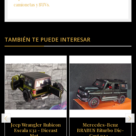
camionetas y SUVs.
TAMBIÉN TE PUEDE INTERESAR
Jeep Wrangler Rubicon
Mercedes-Benz
Escala 1:32 - Diecast
BRABUS Biturbo Die-
Met...
Cast 1:24 -