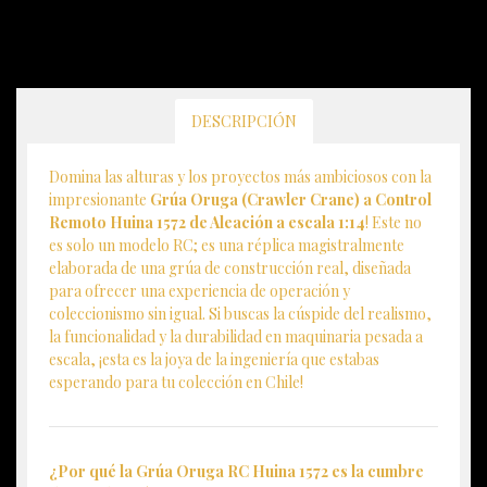
DESCRIPCIÓN
Domina las alturas y los proyectos más ambiciosos con la
impresionante
Grúa Oruga (Crawler Crane) a Control
Remoto Huina 1572 de Aleación a escala 1:14
! Este no
es solo un modelo RC; es una réplica magistralmente
elaborada de una grúa de construcción real, diseñada
para ofrecer una experiencia de operación y
coleccionismo sin igual. Si buscas la cúspide del realismo,
la funcionalidad y la durabilidad en maquinaria pesada a
escala, ¡esta es la joya de la ingeniería que estabas
esperando para tu colección en Chile!
¿Por qué la Grúa Oruga RC Huina 1572 es la cumbre