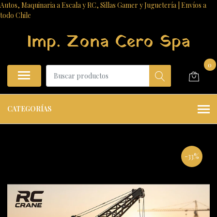
Autos, Maquinaria a Escala y RC, Sillas Gamer y Juguetería | Envíos a
todo Chile
Imp. Zona Cero Spa
0
CATEGORÍAS
-33%