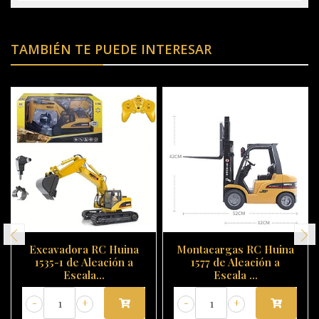
TAMBIÉN TE PUEDE INTERESAR
Excavadora RC Huina
Montacargas RC Huina
1535-1 de Aleación a
1577 de Aleación a
Escala...
Escala ...
-
+
-
+