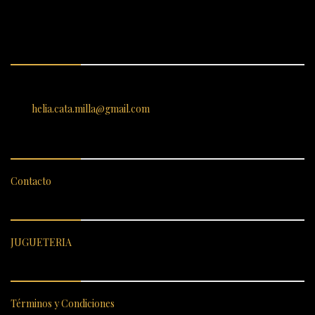
ENCUÉNTRANOS
SANTIAGO 620, , Vallenar, Atacama, Chile
helia.cata.milla@gmail.com
SERVICIO AL CLIENTE
Contacto
CATEGORÍAS DESTACADAS
JUGUETERIA
ENLACES RÁPIDOS
Términos y Condiciones