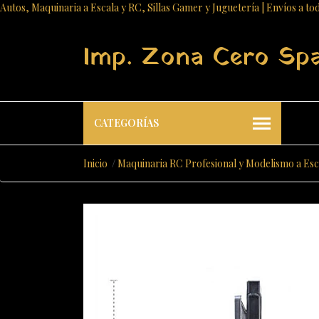
Autos, Maquinaria a Escala y RC, Sillas Gamer y Juguetería | Envíos a to
Imp. Zona Cero Sp
CATEGORÍAS
Inicio
Maquinaria RC Profesional y Modelismo a Esc