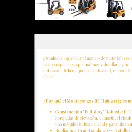
¡Domina la logística y el manejo de materiales c
es una réplica excepcionalmente detallada y fun
entusiasta de la maquinaria industrial, el model
Chile!
¿Por qué el Montacargas RC Huina 1577 es un
Construcción "Full Alloy" Robusta:
El H
horquillas de elevación, el mástil, el chas
una máquina industrial real y garantizan un
Realismo a Gran Escala 1:10 y Detalles 