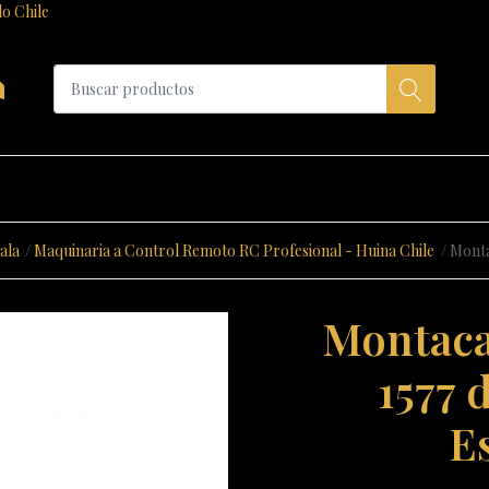
do Chile
a
ala
Maquinaria a Control Remoto RC Profesional - Huina Chile
Monta
Montaca
1577 
Es