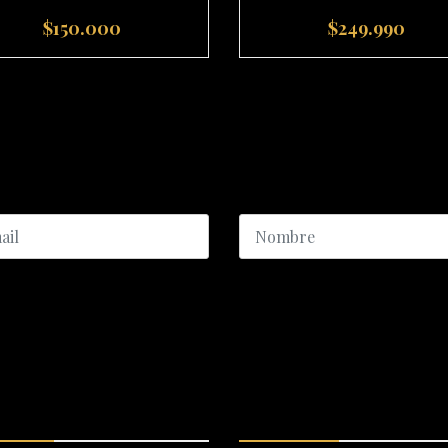
$150.000
$249.990
+
-
+
ICIO AL CLIENTE
CATEGORÍAS DESTACADA