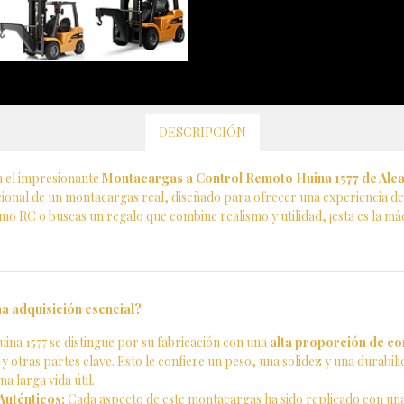
DESCRIPCIÓN
on el impresionante
Montacargas a Control Remoto Huina 1577 de Aleac
cional de un montacargas real, diseñado para ofrecer una experiencia de
ismo RC o buscas un regalo que combine realismo y utilidad, ¡esta es la m
a adquisición esencial?
uina 1577 se distingue por su fabricación con una
alta proporción de co
is y otras partes clave. Esto le confiere un peso, una solidez y una durabi
a larga vida útil.
Auténticos:
Cada aspecto de este montacargas ha sido replicado con una