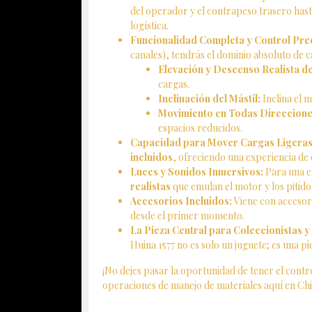
del operador y el contrapeso trasero hasta
logística.
Funcionalidad Completa y Control Prec
canales), tendrás el dominio absoluto de 
Elevación y Descenso Realista de
cargas.
Inclinación del Mástil:
Inclina el m
Movimiento en Todas Direccione
espacios reducidos.
Capacidad para Mover Cargas Ligeras
incluidos
, ofreciendo una experiencia de 
Luces y Sonidos Inmersivos:
Para una e
realistas
que emulan el motor y los pitido
Accesorios Incluidos:
Viene con acceso
desde el primer momento.
La Pieza Central para Coleccionistas y 
Huina 1577 no es solo un juguete; es una 
¡No dejes pasar la oportunidad de tener el contr
operaciones de manejo de materiales aquí en Chi