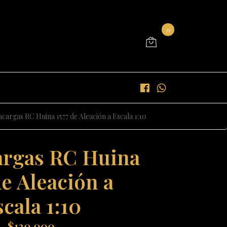
0
cargas RC Huina 1577 de Aleación a Escala 1:10
rgas RC Huina
de Aleación a
cala 1:10
$130.000