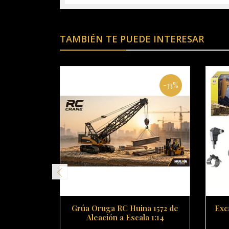
TAMBIÉN TE PUEDE INTERESAR
-33%
Grúa Oruga RC Huina 1572 de
Exc
Aleación a Escala 1:14