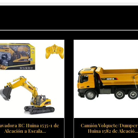
avadora RC Huina 1535-1 de
Camión Volquete/Dumper
Aleación a Escala...
Huina 1582 de Aleació..