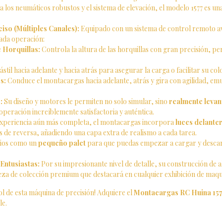
 los neumáticos robustos y el sistema de elevación, el modelo 1577 es una
iso (Múltiples Canales):
Equipado con un sistema de control remoto a
cada operación:
 Horquillas:
Controla la altura de las horquillas con gran precisión, pe
ástil hacia adelante y hacia atrás para asegurar la carga o facilitar su col
s:
Conduce el montacargas hacia adelante, atrás y gira con agilidad, e
:
Su diseño y motores le permiten no solo simular, sino
realmente levan
operación increíblemente satisfactoria y auténtica.
xperiencia aún más completa, el montacargas incorpora
luces delanter
s de reversa, añadiendo una capa extra de realismo a cada tarea.
rios como un
pequeño palet
para que puedas empezar a cargar y descar
Entusiastas:
Por su impresionante nivel de detalle, su construcción de a
pieza de colección premium que destacará en cualquier exhibición de maqui
ol de esta máquina de precisión! Adquiere el
Montacargas RC Huina 1577
le.