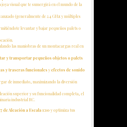
 joya visual que te sumergirá en el mundo de la
vanzado (generalmente de 2.4 GHz y múltiples
rmitiéndote levantar y bajar pequeños palets o
ocación.
mulando las maniobras de un montacargas real en
tar y transportar pequeños objetos o palets
as y traseras funcionales
y
efectos de sonido
gar de inmediato, maximizando la diversión
leación superior y su funcionalidad completa, el
naria industrial RC.
 de Aleación a Escala 1:10
y optimiza tus