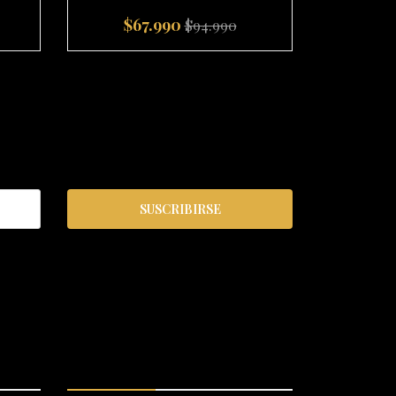
$67.990
$7
$94.990
-
+
-
SUSCRIBIRSE
S
ENLACES RÁPIDOS