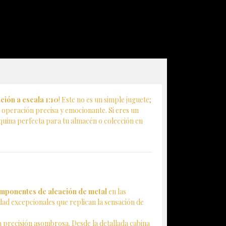
ión a escala 1:10
! Este no es un simple juguete;
 operación precisa y emocionante. Si eres un
áquina perfecta para tu almacén o colección en
mponentes de aleación de metal
en las
lidad excepcionales que replican la sensación de
 precisión asombrosa. Desde la detallada cabina