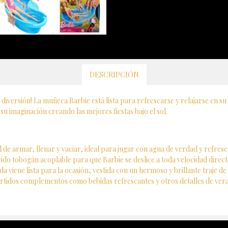
DESCRIPCIÓN
iversión! La muñeca Barbie está lista para refrescarse y relajarse en su i
u imaginación creando las mejores fiestas bajo el sol.
 de armar, llenar y vaciar, ideal para jugar con agua de verdad y refresc
ido tobogán acoplable para que Barbie se deslice a toda velocidad direct
a viene lista para la ocasión, vestida con un hermoso y brillante traje de
ertidos complementos como bebidas refrescantes y otros detalles de veran