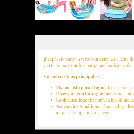
¡Prepárate para un verano interminable lleno de d
perfecto para que los más pequeños dejen volar s
Características principales:
Piscina lista para el agua:
Un diseño fácil
Diversión con tobogán:
Incluye un color
Look veraniego:
La muñeca Barbie incluid
Accesorios temáticos:
El set incluye div
ampliar las opciones de juego.