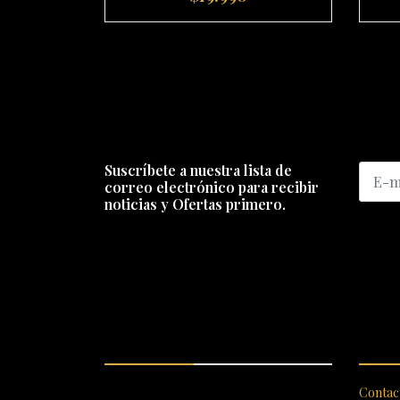
-
+
-
Suscríbete a nuestra lista de
correo electrónico para recibir
noticias y Ofertas primero.
ENCUÉNTRANOS
SERV
SANTIAGO 620, , Vallenar,
Contac