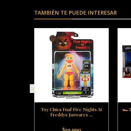
TAMBIÉN TE PUEDE INTERESAR
Toy Chica Fnaf Five Nights At
🏎️
Freddys Jazwares ...
$19.990