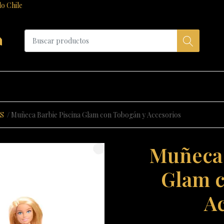
do Chile
a
S
Muñeca Barbie Piscina Glam con Tobogán y Accesorios
Muñeca 
Glam c
A