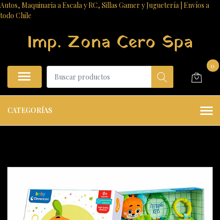
Autos, Maquinaria a Escala y RC, Sillas Gamer y Juguetería | Envíos a
todo Chile
Imp. Zona Cero Spa
0
CATEGORÍAS