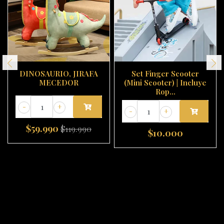
DINOSAURIO, JIRAFA
Set Finger Scooter
MECEDOR
(Mini Scooter) | Incluye
Rop...
-
+
-
+
$59.990
$119.990
$10.000