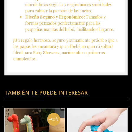
mordedoras seguras y ergonómicas son ideales
para calmar la picazón de las encías.
Diseño Seguro y Ergonómico:
Tamaños y
formas pensados perfectamente para las
pequeñas manitas del bebé, facilitando el agarre.
¡Un regalo hermoso, seguro y sumamente práctico que a
los papás les encantará y que el bebé no querrá soltar!
Ideal para Baby Showers, nacimientos o primeros
cumpleaños.
TAMBIÉN TE PUEDE INTERESAR
-50%