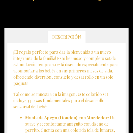
DESCRIPCIÓN
¡El regalo perfecto para dar la bienvenida a un nuevo
integrante de la familia! Este hermoso y completo set de
estimulación temprana está diseñado especialmente para
acompañar a los bebés en sus primeros meses de vida,
ofreciendo diversión, consuelo y desarrollo en un solo
paquete.
Tal como se muestra en la imagen, este colorido set
incluye 3 piezas fundamentales para el desarrollo
sensorial del bebé:
Manta de Apego (Doudou) con Mordedor:
Un
suave y reconfortante amiguito con diseño de
perrito. Cuenta con una colorida tela de lunares,