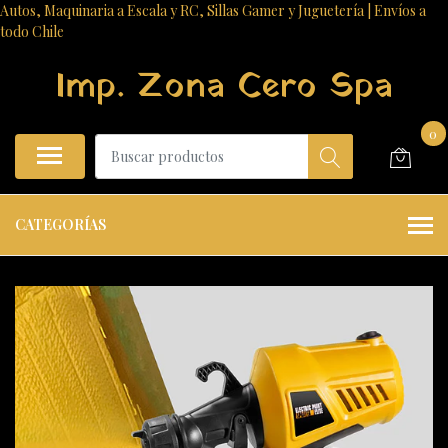
Autos, Maquinaria a Escala y RC, Sillas Gamer y Juguetería | Envíos a
todo Chile
Imp. Zona Cero Spa
0
CATEGORÍAS