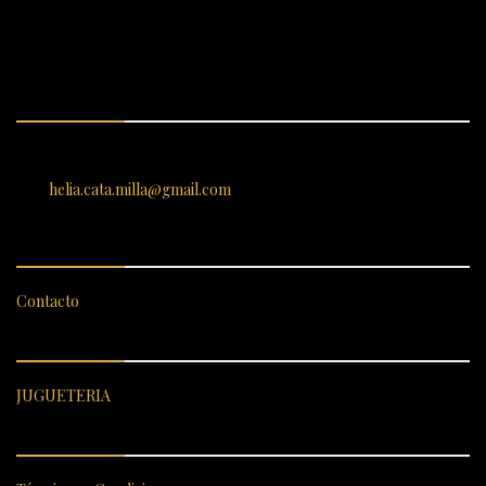
ENCUÉNTRANOS
SANTIAGO 620, , Vallenar, Atacama, Chile
helia.cata.milla@gmail.com
SERVICIO AL CLIENTE
Contacto
CATEGORÍAS DESTACADAS
JUGUETERIA
ENLACES RÁPIDOS