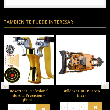
TAMBIÉN TE PUEDE INTERESAR
Resortera Profesional
Bulldozer RC BC1029
de Alta Precisión -
(1:24)
¡Punt...
-
+
-
+