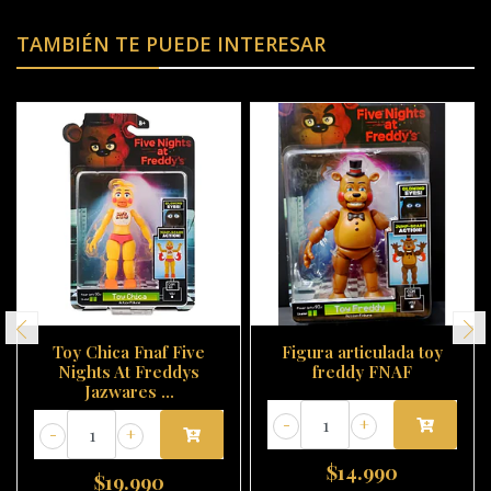
TAMBIÉN TE PUEDE INTERESAR
Toy Chica Fnaf Five
Figura articulada toy
Nights At Freddys
freddy FNAF
Jazwares ...
-
+
-
+
$14.990
$19.990