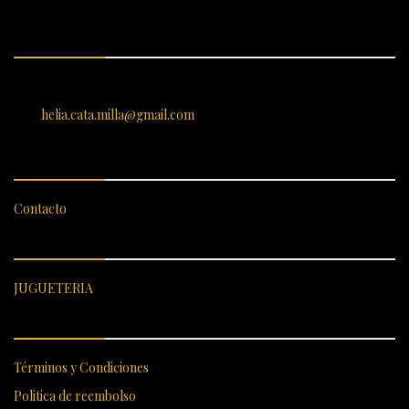
ENCUÉNTRANOS
SANTIAGO 620, , Vallenar, Atacama, Chile
helia.cata.milla@gmail.com
SERVICIO AL CLIENTE
Contacto
CATEGORÍAS DESTACADAS
JUGUETERIA
ENLACES RÁPIDOS
Términos y Condiciones
Politica de reembolso