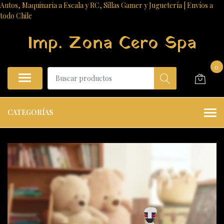
Autos, Maquinaria a Escala y RC, Sillas Gamer y Juguetería | Envíos a
todo Chile
Imp. Zona Cero Spa
0
CATEGORÍAS