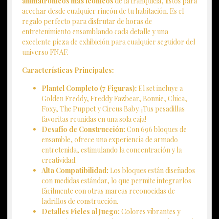
animatrónicos más icónicos
de la franquicia, listos para
acechar desde cualquier rincón de tu habitación. Es el
regalo perfecto para disfrutar de horas de
entretenimiento ensamblando cada detalle y una
excelente pieza de exhibición para cualquier seguidor del
universo FNAF.
Características Principales:
Plantel Completo (7 Figuras):
El set incluye a
Golden Freddy, Freddy Fazbear, Bonnie, Chica,
Foxy, The Puppet y Circus Baby. ¡Tus pesadillas
favoritas reunidas en una sola caja!
Desafío de Construcción:
Con 696 bloques de
ensamble, ofrece una experiencia de armado
entretenida, estimulando la concentración y la
creatividad.
Alta Compatibilidad:
Los bloques están diseñados
con medidas estándar, lo que permite integrarlos
fácilmente con otras marcas reconocidas de
ladrillos de construcción.
Detalles Fieles al Juego:
Colores vibrantes y