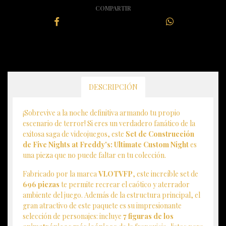
COMPARTIR
DESCRIPCIÓN
¡Sobrevive a la noche definitiva armando tu propio
escenario de terror! Si eres un verdadero fanático de la
exitosa saga de videojuegos, este
Set de Construcción
de Five Nights at Freddy's: Ultimate Custom Night
es
una pieza que no puede faltar en tu colección.
Fabricado por la marca
VLOTVFP
, este increíble set de
696 piezas
te permite recrear el caótico y aterrador
ambiente del juego. Además de la estructura principal, el
gran atractivo de este paquete es su impresionante
selección de personajes: incluye
7 figuras de los