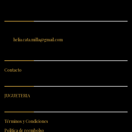
ENCUÉNTRANOS
SANTIAGO 620, , Vallenar, Atacama, Chile
helia.cata.milla@gmail.com
SERVICIO AL CLIENTE
Contacto
CATEGORÍAS DESTACADAS
JUGUETERIA
ENLACES RÁPIDOS
Términos y Condiciones
Politica de reembolso