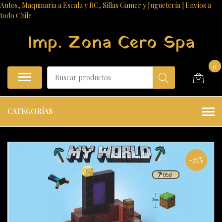
Autos, Maquinaria a Escala y RC, Sillas Gamer y Juguetería | Envíos a
todo Chile
Imp. Zona Cero Spa
0
CATEGORÍAS
-25%