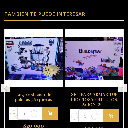
TAMBIÉN TE PUEDE INTERESAR
Lego estacion de
SET PARA ARMAR TUR
policias 563 piezas
PROPIOS VEHICULOS,
AVIONES, ...
-
+
-
+
$20.000