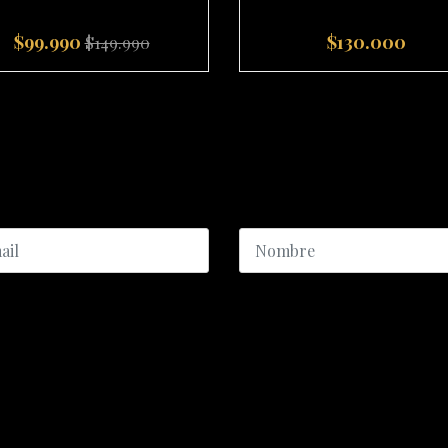
$99.990
$130.000
$149.990
+
-
+
ICIO AL CLIENTE
CATEGORÍAS DESTACADA