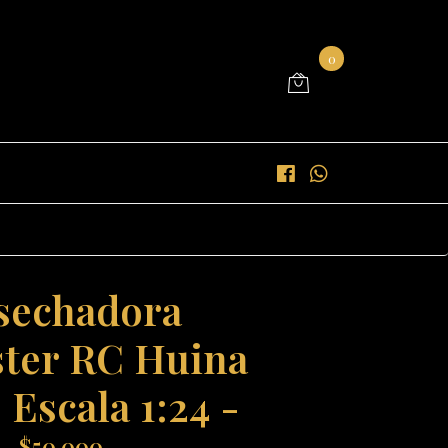
0
sechadora
ter RC Huina
 Escala 1:24 -
$50.000