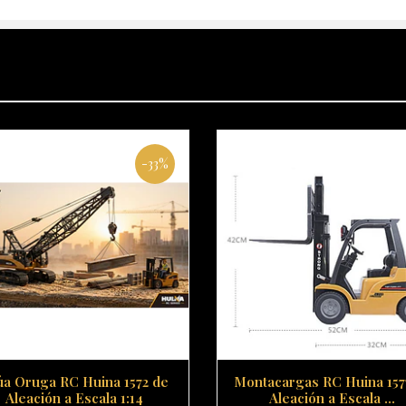
-33%
úa Oruga RC Huina 1572 de
Montacargas RC Huina 157
Aleación a Escala 1:14
Aleación a Escala ...