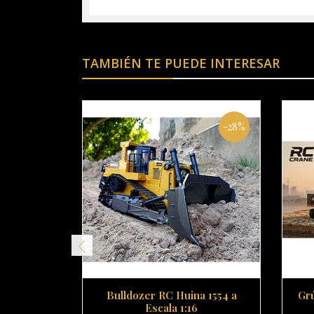
TAMBIÉN TE PUEDE INTERESAR
-28%
Bulldozer RC Huina 1554 a
Gr
Escala 1:16