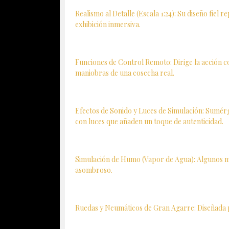
Realismo al Detalle (Escala 1:24): Su diseño fie
exhibición inmersiva.
Funciones de Control Remoto: Dirige la acción c
maniobras de una cosecha real.
Efectos de Sonido y Luces de Simulación: Sumérg
con luces que añaden un toque de autenticidad.
Simulación de Humo (Vapor de Agua): Algunos mod
asombroso.
Ruedas y Neumáticos de Gran Agarre: Diseñada pa