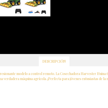
DESCRIPCIÓN
resionante modelo a control remoto. La Cosechadora Harvester Huina 66
una verdadera máquina agrícola. ¡Perfecta para jóvenes entusiastas de la 