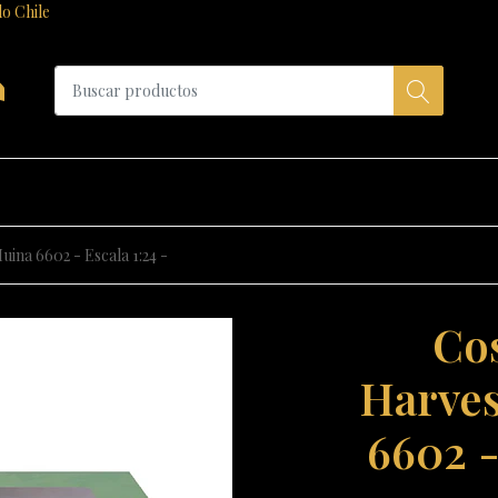
do Chile
a
ina 6602 - Escala 1:24 -
Co
Harves
6602 -