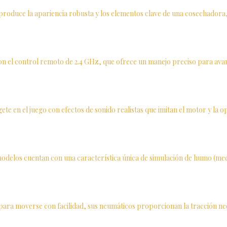
l reproduce la apariencia robusta y los elementos clave de una cosechador
on el control remoto de 2.4 GHz, que ofrece un manejo preciso para avan
ete en el juego con efectos de sonido realistas que imitan el motor y l
elos cuentan con una característica única de simulación de humo (media
ra moverse con facilidad, sus neumáticos proporcionan la tracción nece