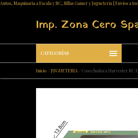
Autos, Maquinaria a Escala y RC, Sillas Gamer y Juguetería | Envíos a to
Imp. Zona Cero Sp
CATEGORÍAS
Inicio
JUGUETERIA
Cosechadora Harvester RC Hu