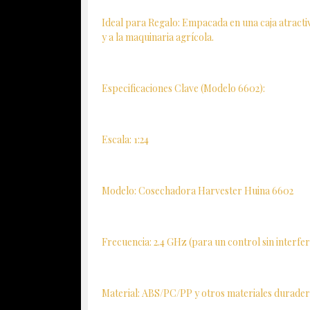
Ideal para Regalo: Empacada en una caja atractiv
y a la maquinaria agrícola.
Especificaciones Clave (Modelo 6602):
Escala: 1:24
Modelo: Cosechadora Harvester Huina 6602
Frecuencia: 2.4 GHz (para un control sin interfer
Material: ABS/PC/PP y otros materiales durader