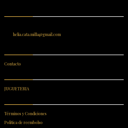
ENCUÉNTRANOS
SANTIAGO 620, , Vallenar, Atacama, Chile
helia.cata.milla@gmail.com
SERVICIO AL CLIENTE
Contacto
CATEGORÍAS DESTACADAS
JUGUETERIA
ENLACES RÁPIDOS
Términos y Condiciones
Politica de reembolso