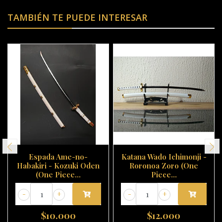
TAMBIÉN TE PUEDE INTERESAR
Espada Ame-no-
Katana Wado Ichimonji -
Habakiri - Kozuki Oden
Roronoa Zoro (One
(One Piece...
Piece...
-
+
-
+
$10.000
$12.000