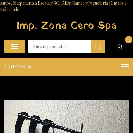
Autos, Maquinaria a Escala y RC, Sillas Gamer y Juguetería | Envíos a
todo Chile
Imp. Zona Cero Spa
0
CATEGORÍAS