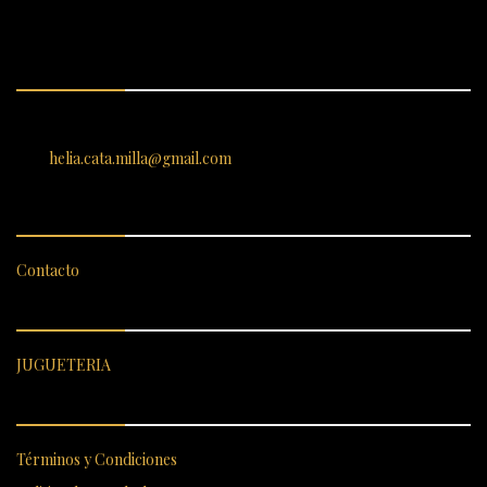
ENCUÉNTRANOS
SANTIAGO 620, , Vallenar, Atacama, Chile
helia.cata.milla@gmail.com
SERVICIO AL CLIENTE
Contacto
CATEGORÍAS DESTACADAS
JUGUETERIA
ENLACES RÁPIDOS
Términos y Condiciones