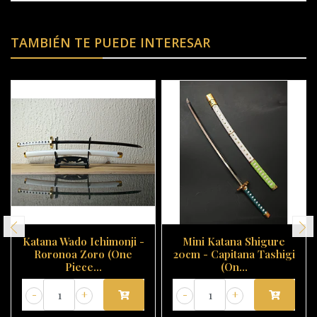
TAMBIÉN TE PUEDE INTERESAR
Katana Wado Ichimonji -
Mini Katana Shigure
Roronoa Zoro (One
20cm - Capitana Tashigi
Piece...
(On...
-
+
-
+