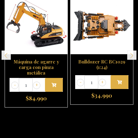
Máquina de agarre y
Bulldozer RC BC1029
carga con pinza
(1:24)
metálica
-
+
-
+
$34.990
$84.990