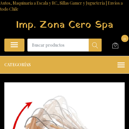
Autos, Maquinaria a Escala y RC, Sillas Gamer y Juguetería | Envíos a
todo Chile
Imp. Zona Cero Spa
0
CATEGORÍAS