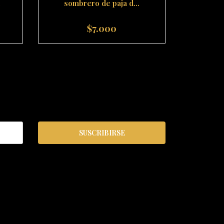
sombrero de paja d...
Capit
$7.000
-
+
-
SUSCRIBIRSE
S
ENLACES RÁPIDOS