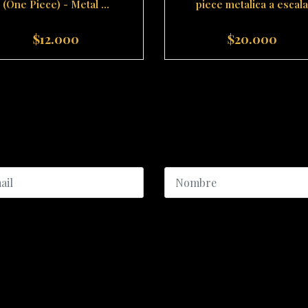
(One Piece) - Metal ...
piece metalica a escala
$12.000
$20.000
+
-
+
ICIO AL CLIENTE
CATEGORÍAS DESTACADA