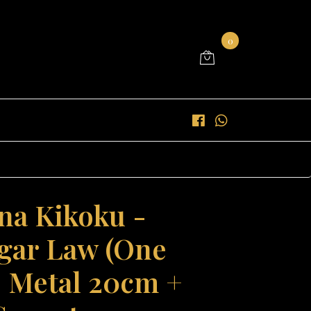
0
na Kikoku -
lgar Law (One
- Metal 20cm +