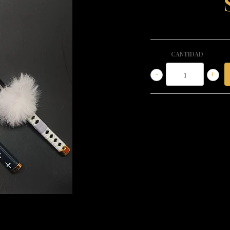
CANTIDAD
-
+