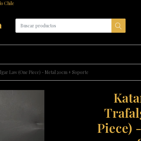
do Chile
a
lgar Law (One Piece) - Metal 20cm + Soporte
Kata
Trafa
Piece) 