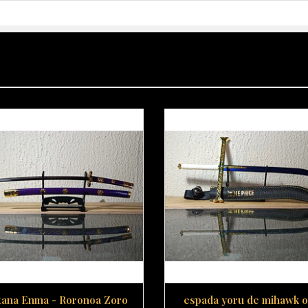
tana Enma - Roronoa Zoro
espada yoru de mihawk 