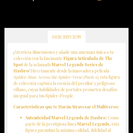
DESCRIPCIÓN
¡Atraviesa dimensiones y añade una amenaza única a tu
colección con la fascinante
Figura Articulada de The
Spot
de la aclamada
Marvel Legends Series de
Hasbro
! Directamente desde la innovadora película
Spider-Man: Across the Spider-Verse (Parte 1)
, esta figura
de colección captura la esencia del peculiar y peligroso
villano, cuyas habilidades de portales prometen desafíos
sin igual para tus Spider-People.
Características que te Harán Atravesar el Multiverso:
Autenticidad Marvel Legends de Hasbro:
Como
parte de la prestigiosa línea
Marvel Legends
, esta
figura garantiza la máxima calidad, fidelidad al