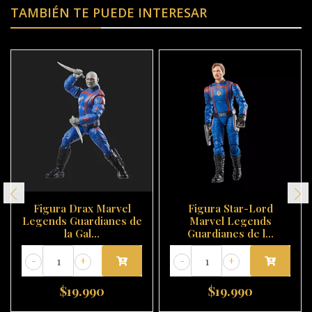
TAMBIÉN TE PUEDE INTERESAR
Figura Drax Marvel
Figura Star-Lord
Legends Guardianes de
Marvel Legends
la Gal...
Guardianes de l...
-
+
-
+
$19.990
$19.990