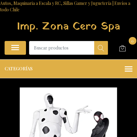
Autos, Maquinaria a Escala y RC, Sillas Gamer y Juguetería | Envíos a
todo Chile
Imp. Zona Cero Spa
0
CATEGORÍAS