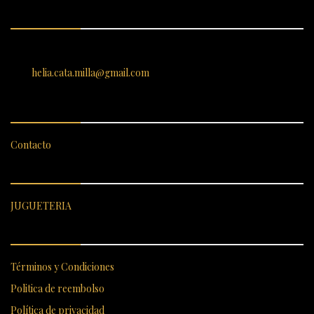
ENCUÉNTRANOS
SANTIAGO 620, , Vallenar, Atacama, Chile
helia.cata.milla@gmail.com
SERVICIO AL CLIENTE
Contacto
CATEGORÍAS DESTACADAS
JUGUETERIA
ENLACES RÁPIDOS
Términos y Condiciones
Politica de reembolso
Política de privacidad